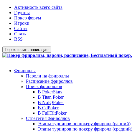
Активность всего сайта
Группы
Покер форум
Игроки
Сайты
Связь
RSS
Переключить навигацию
Фрироллы
Пароли на фрироллы
Расписание фрироллов
Поиск фрироллов
В PokerStars
В Titan Poker
В NoIQPoker
В CdPoker
В FullTiltPoker
Стратегия фрироллов
Этапы турниров по покеру фриролл (ранний)
Этапы турниров по покеру фриролл (средний