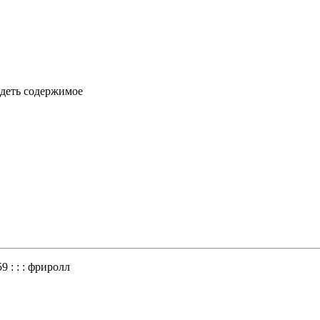
идеть содержимое
59 : : : фриролл