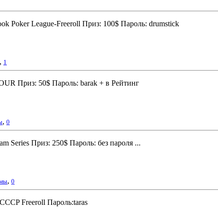
ook Poker League-Freeroll Приз: 100$ Пароль: drumstick
,
1
OUR Приз: 50$ Пароль: barak + в Рейтинг
,
ы
0
am Series Приз: 250$ Пароль: без пароля ...
,
умы
0
 CCCP Freeroll Пароль:taras