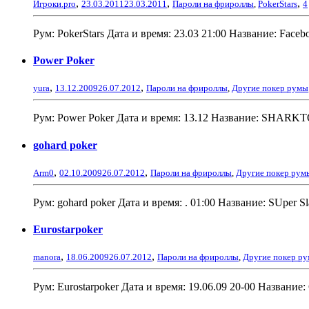
,
,
,
Игроки.pro
23.03.2011
23.03.2011
Пароли на фрироллы
,
PokerStars
4
Рум: PokerStars Дата и время: 23.03 21:00 Название: Faceb
Power Poker
,
,
yura
13.12.2009
26.07.2012
Пароли на фрироллы
,
Другие покер румы
Рум: Power Poker Дата и время: 13.12 Название: SHARKT
gohard poker
,
,
Arm0
02.10.2009
26.07.2012
Пароли на фрироллы
,
Другие покер рум
Рум: gohard poker Дата и время: . 01:00 Название: SUper Sl
Eurostarpoker
,
,
manora
18.06.2009
26.07.2012
Пароли на фрироллы
,
Другие покер р
Рум: Eurostarpoker Дата и время: 19.06.09 20-00 Название: