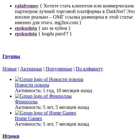
rafafremov
{ Хотите стать клиентом или коммерческим
партнером лучшей торговой платформы в DarkNet? Это
вполне реально – ОМГ ссылка размещена в этой статье
именно для этого. mg2tor.com }
epskuslota
{ шо за хуйня }
epskuslota
{ kogda parol'? }
Группы
Новые
|
Активные
|
Популярные
|
По алфавиту
Новости покера
Активность: 1 год, 10 месяцев назад
Фрироллы
Активность: 5 лет, 5 месяцев назад
Home Games
Активность: 5 лет, 7 месяцев назад
Игроки