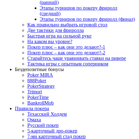
(ранний)
Этапы турниров по покеру фриролл
(средний)
Этапы турниров по покеру фриролл (финал)
Как правильно выбрать игровой стол
Две тактики для фриролла
Быстрая игра на сильной руке
На каком вы уровне?
Покер плюс – как они это делают?-1
Покер плюс – как они это делают?-2
Старайтесь чаще уравнивать ставки на ривере
Тактика игры с опытным соперником
Бездепозитные бонусы
Poker MIRA
888Poker
PokerStrategy
Trimori
PokerTime
BankrollMob
Правила покера
Техасский Холдем
Омаха
Русский покер
5-карточный дро-покер
7-ми карточный стад покер