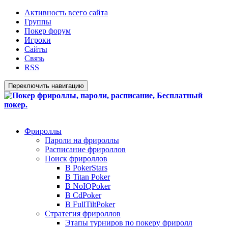
Активность всего сайта
Группы
Покер форум
Игроки
Сайты
Связь
RSS
Переключить навигацию
Фрироллы
Пароли на фрироллы
Расписание фрироллов
Поиск фрироллов
В PokerStars
В Titan Poker
В NoIQPoker
В CdPoker
В FullTiltPoker
Стратегия фрироллов
Этапы турниров по покеру фриролл