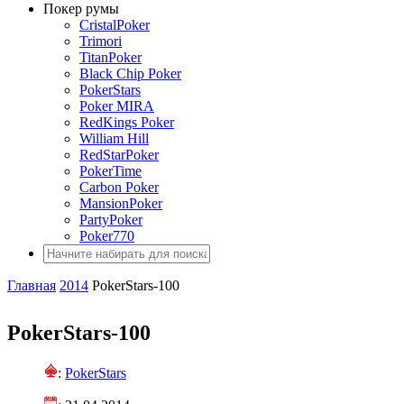
Покер румы
CristalPoker
Trimori
TitanPoker
Black Chip Poker
PokerStars
Poker MIRA
RedKings Poker
William Hill
RedStarPoker
PokerTime
Carbon Poker
MansionPoker
PartyPoker
Poker770
Главная
2014
PokerStars-100
PokerStars-100
:
PokerStars