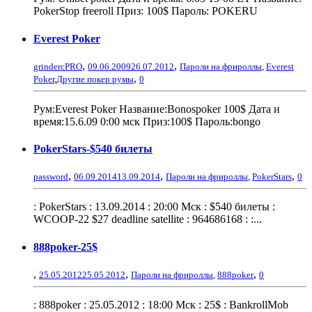
PokerStop freeroll Приз: 100$ Пароль: POKERU
Everest Poker
,
,
grindercPRO
09.06.2009
26.07.2012
Пароли на фрироллы
,
Everest
,
Poker
,
Другие покер румы
0
Рум:Everest Poker Название:Bonospoker 100$ Дата и
время:15.6.09 0:00 мск Приз:100$ Пароль:bongo
PokerStars-$540 билеты
,
,
,
password
06.09.2014
13.09.2014
Пароли на фрироллы
,
PokerStars
0
: PokerStars : 13.09.2014 : 20:00 Мск : $540 билеты :
WCOOP-22 $27 deadline satellite : 964686168 : :...
888poker-25$
,
,
,
25.05.2012
25.05.2012
Пароли на фрироллы
,
888poker
0
: 888poker : 25.05.2012 : 18:00 Мск : 25$ : BankrollMob