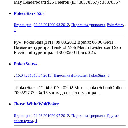
May Leaderboard $25 Freeroll (ID: 38378357) : 38378357...
PokerStars-$25
,
,
,
Игроки.pro
09.03.2012
09.03.2012
Пароли на фрироллы
,
PokerStars
0
Рум: PokerStars Дата: 09.03.2012 Время: 06:06 GMT
Название турнира: BankrollMob March Leaderboard $25
Freeroll id туринира: 519903500 Приз: $25...
PokerStars-
,
,
,
15.04.2013
15.04.2013
Пароли на фрироллы
,
PokerStars
0
: PokerStars : 15.04.2013 : 02:02 Мск : : pokerSchoolOnline :
709227737 : За 15 мину до начала турнира...
Лига: WhiteWolfPoker
,
,
Игроки.pro
01.03.2010
26.07.2012
Пароли на фрироллы
,
Другие
,
покер румы
4