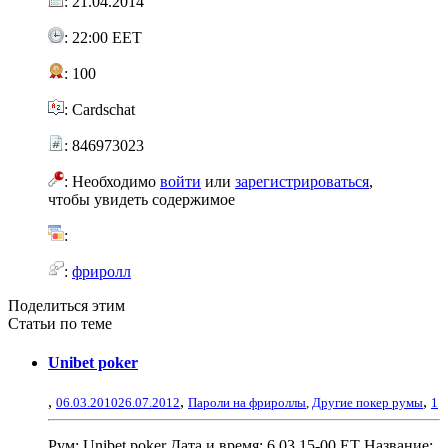
: 21.04.2014
: 22:00 EET
: 100
: Cardschat
: 846973023
: Необходимо
войти
или
зарегистрироваться
,
чтобы увидеть содержимое
:
:
фриролл
Поделиться этим
Cтатьи по теме
Unibet poker
,
,
,
06.03.2010
26.07.2012
Пароли на фрироллы
,
Другие покер румы
1
Рум: Unibet poker Дата и время: 6.03 15-00 ET Название: