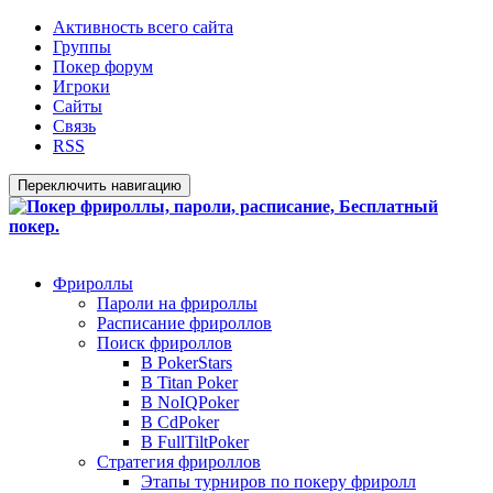
Активность всего сайта
Группы
Покер форум
Игроки
Сайты
Связь
RSS
Переключить навигацию
Фрироллы
Пароли на фрироллы
Расписание фрироллов
Поиск фрироллов
В PokerStars
В Titan Poker
В NoIQPoker
В CdPoker
В FullTiltPoker
Стратегия фрироллов
Этапы турниров по покеру фриролл