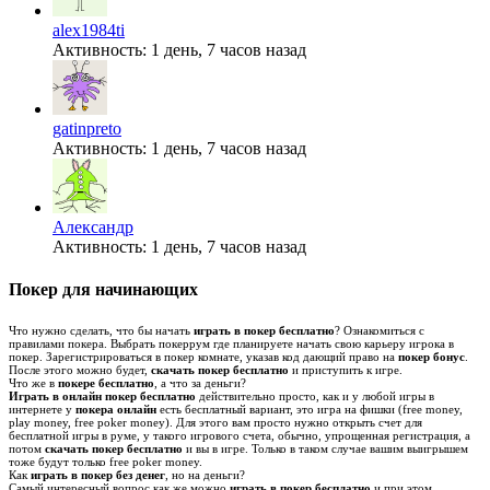
alex1984ti
Активность: 1 день, 7 часов назад
gatinpreto
Активность: 1 день, 7 часов назад
Александр
Активность: 1 день, 7 часов назад
Покер для начинающих
Что нужно сделать, что бы начать
играть в покер бесплатно
? Ознакомиться с
правилами покера. Выбрать покеррум где планируете начать свою карьеру игрока в
покер. Зарегистрироваться в покер комнате, указав код дающий право на
покер бонус
.
После этого можно будет,
скачать покер бесплатно
и приступить к игре.
Что же в
покере бесплатно
, а что за деньги?
Играть в онлайн покер бесплатно
действительно просто, как и у любой игры в
интернете у
покера онлайн
есть бесплатный вариант, это игра на фишки (free money,
play money, free poker money). Для этого вам просто нужно открыть счет для
бесплатной игры в руме, у такого игрового счета, обычно, упрощенная регистрация, а
потом
скачать покер бесплатно
и вы в игре. Только в таком случае вашим выигрышем
тоже будут только free poker money.
Как
играть в покер без денег
, но на деньги?
Самый интересный вопрос как же можно
играть в покер бесплатно
и при этом