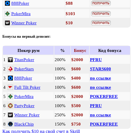
888Poker
$88
PokerMira
$103
Winner Poker
$10
Бонусы на первый депозит:
Покер рум
%
Бонус
Код бонуса
1
TitanPoker
200%
$2000
PFRU
2
PokerStars
100%
$600
STARS600
3
888Poker
100%
$400
по ссылке
4
Full Tilt Poker
100%
$600
по ссылке
5
PokerMira
100%
$2000
POKERFREE
6
PartyPoker
100%
$500
PFRU
7
Winner Poker
250%
$2000
по ссылке
8
BlackChip
150%
$750
POKERFREE
Как получить $10 на свой счет в Skrill