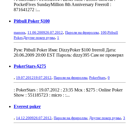
PocketFives SundayMillion 8th Anniversary Freeroll :
871641272 :...
Pitbull Poker $100
,
,
manora
11.06.2009
26.07.2012
Пароли на фрироллы
,
100
,
Pitbull
,
Poker
,
Другие покер румы
1
Рум: Pitbull Poker Имя: DizzyPoker $100 freeroll Дата:
20.06.2009 20:00 EST Пароль: dizzy395 Сам не проверял
PokerStars-$275
,
,
,
19.07.2012
19.07.2012
Пароли на фрироллы
,
PokerStars
0
: PokerStars : 19.07.2012 : 23:35 Мск : $275 : Online Poker
Show : 551185723 : micro : :...
Everest poker
,
,
,
14.12.2009
26.07.2012
Пароли на фрироллы
,
Другие покер румы
3