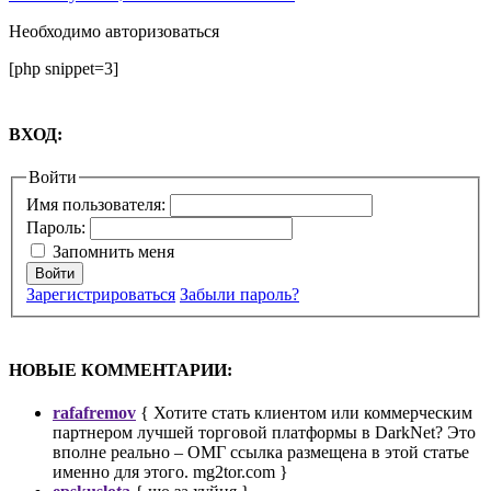
Необходимо авторизоваться
[php snippet=3]
ВХОД:
Войти
Имя пользователя:
Пароль:
Запомнить меня
Войти
Зарегистрироваться
Забыли пароль?
НОВЫЕ КОММЕНТАРИИ:
rafafremov
{ Хотите стать клиентом или коммерческим
партнером лучшей торговой платформы в DarkNet? Это
вполне реально – ОМГ ссылка размещена в этой статье
именно для этого. mg2tor.com }