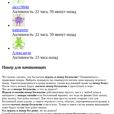
alex1984ti
Активность: 22 часа, 59 минут назад
gatinpreto
Активность: 22 часа, 59 минут назад
Александр
Активность: 23 часа назад
Покер для начинающих
Что нужно сделать, что бы начать
играть в покер бесплатно
? Ознакомиться с
правилами покера. Выбрать покеррум где планируете начать свою карьеру игрока в
покер. Зарегистрироваться в покер комнате, указав код дающий право на
покер бонус
.
После этого можно будет,
скачать покер бесплатно
и приступить к игре.
Что же в
покере бесплатно
, а что за деньги?
Играть в онлайн покер бесплатно
действительно просто, как и у любой игры в
интернете у
покера онлайн
есть бесплатный вариант, это игра на фишки (free money,
play money, free poker money). Для этого вам просто нужно открыть счет для
бесплатной игры в руме, у такого игрового счета, обычно, упрощенная регистрация, а
потом
скачать покер бесплатно
и вы в игре. Только в таком случае вашим выигрышем
тоже будут только free poker money.
Как
играть в покер без денег
, но на деньги?
Самый интересный вопрос как же можно
играть в покер бесплатно
и при этом