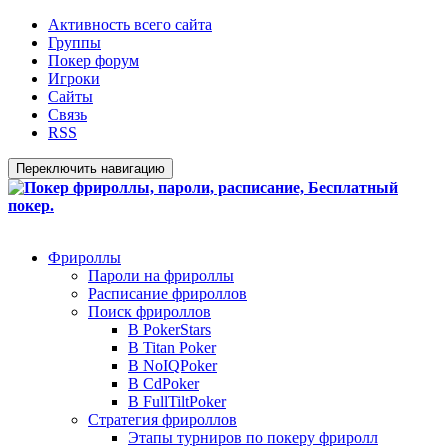
Активность всего сайта
Группы
Покер форум
Игроки
Сайты
Связь
RSS
Переключить навигацию
Фрироллы
Пароли на фрироллы
Расписание фрироллов
Поиск фрироллов
В PokerStars
В Titan Poker
В NoIQPoker
В CdPoker
В FullTiltPoker
Стратегия фрироллов
Этапы турниров по покеру фриролл