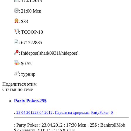
: 17.01.2013
: 21:00 Мск
: $33
: TCOOP-10
: 671722885
: [hidepost]shark0931[/hidepost]
: $0.55
: турнир
Поделиться этим
Cтатьи по теме
Party Poker-25$
,
,
,
23.04.2012
23.04.2012
Пароли на фрироллы
,
PartyPoker
0
: Party Poker : 23.04.2012 : 17:30 Мск : 25$ : BankrollMob
$25 Freeroll (ID: 1) : : DSXXLF...