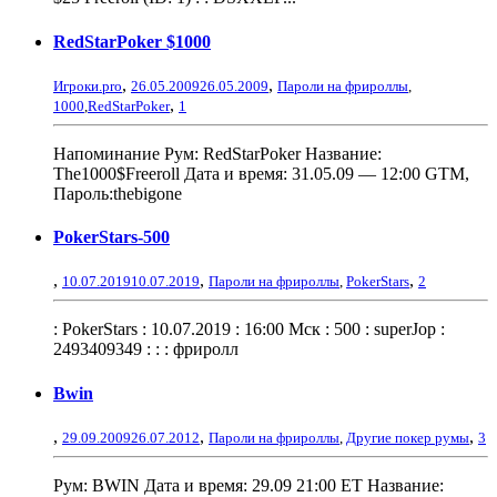
RedStarPoker $1000
,
,
Игроки.pro
26.05.2009
26.05.2009
Пароли на фрироллы
,
,
1000
,
RedStarPoker
1
Напоминание Рум: RedStarPoker Название:
The1000$Freeroll Дата и время: 31.05.09 — 12:00 GTM,
Пароль:thebigone
PokerStars-500
,
,
,
10.07.2019
10.07.2019
Пароли на фрироллы
,
PokerStars
2
: PokerStars : 10.07.2019 : 16:00 Мск : 500 : superJop :
2493409349 : : : фриролл
Bwin
,
,
,
29.09.2009
26.07.2012
Пароли на фрироллы
,
Другие покер румы
3
Рум: BWIN Дата и время: 29.09 21:00 ET Название: