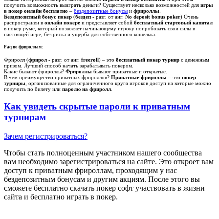
получить возможность выиграть деньги? Существует несколько возможностей для
игры
в покер онлайн бесплатно
–
бездепозитные бонусы
и
фрироллы
.
Бездепозитный бонус покер
(
бездеп
- разг. от анг.
No deposit bonus poker
) Очень
распространен в
онлайн покере
и представляет собой
бесплатный стартовый капитал
в покер руме, который позволяет начинающему игроку попробовать свои силы в
настоящей игре, без риска и ущерба для собственного кошелька.
Faq по фрироллам:
Фриролл (
фрирол
- разг. от анг.
freeroll
) – это
бесплатный покер турнир
с денежным
призом. Лучший способ начать зарабатывать покером.
Какие бывают фрироллы?
Фрироллы
бывают приватные и открытые.
В чем преимущество приватных фрироллов?
Приватные фрироллы
– это
покер
турниры
, организованные для ограниченного круга игроков доступ на которые можно
получить по билету или
паролю на фриролл
.
Как увидеть скрытые пароли к приватным
турнирам
Зачем регистрироваться?
Чтобы стать полноценным участником нашего сообщества
вам необходимо зарегистрироваться на сайте. Это откроет вам
доступ к приватным фрироллам, проходящим у нас
бездепозитным бонусам и другим акциям. После этого вы
сможете бесплатно скачать покер софт участвовать в жизни
сайта и бесплатно играть в покер.