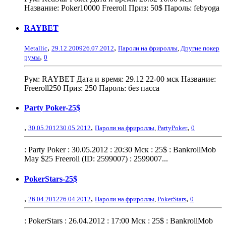
Название: Poker10000 Freeroll Приз: 50$ Пароль: febyoga
RAYBET
,
,
Metallic
29.12.2009
26.07.2012
Пароли на фрироллы
,
Другие покер
,
румы
0
Рум: RAYBET Дата и время: 29.12 22-00 мск Название:
Freeroll250 Приз: 250 Пароль: без пасса
Party Poker-25$
,
,
,
30.05.2012
30.05.2012
Пароли на фрироллы
,
PartyPoker
0
: Party Poker : 30.05.2012 : 20:30 Мск : 25$ : BankrollMob
May $25 Freeroll (ID: 2599007) : 2599007...
PokerStars-25$
,
,
,
26.04.2012
26.04.2012
Пароли на фрироллы
,
PokerStars
0
: PokerStars : 26.04.2012 : 17:00 Мск : 25$ : BankrollMob