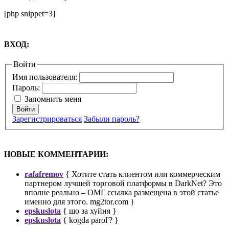
[php snippet=3]
ВХОД:
Войти
Имя пользователя:
Пароль:
Запомнить меня
Войти
Зарегистрироваться
Забыли пароль?
НОВЫЕ КОММЕНТАРИИ:
rafafremov
{ Хотите стать клиентом или коммерческим
партнером лучшей торговой платформы в DarkNet? Это
вполне реально – ОМГ ссылка размещена в этой статье
именно для этого. mg2tor.com }
epskuslota
{ шо за хуйня }
epskuslota
{ kogda parol'? }