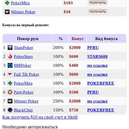
PokerMira
$103
Winner Poker
$10
Бонусы на первый депозит:
Покер рум
%
Бонус
Код бонуса
1
TitanPoker
200%
$2000
PFRU
2
PokerStars
100%
$600
STARS600
3
888Poker
100%
$400
по ссылке
4
Full Tilt Poker
100%
$600
по ссылке
5
PokerMira
100%
$2000
POKERFREE
6
PartyPoker
100%
$500
PFRU
7
Winner Poker
250%
$2000
по ссылке
8
BlackChip
150%
$750
POKERFREE
Как получить $10 на свой счет в Skrill
Необходимо авторизоваться