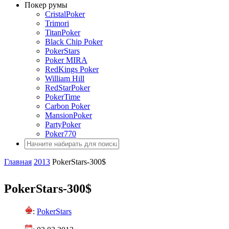
Покер румы
CristalPoker
Trimori
TitanPoker
Black Chip Poker
PokerStars
Poker MIRA
RedKings Poker
William Hill
RedStarPoker
PokerTime
Carbon Poker
MansionPoker
PartyPoker
Poker770
Главная
2013
PokerStars-300$
PokerStars-300$
:
PokerStars