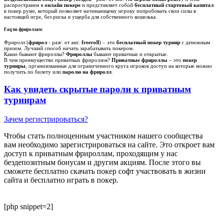
распространен в
онлайн покере
и представляет собой
бесплатный стартовый капитал
в покер руме, который позволяет начинающему игроку попробовать свои силы в
настоящей игре, без риска и ущерба для собственного кошелька.
Faq по фрироллам:
Фриролл (
фрирол
- разг. от анг.
freeroll
) – это
бесплатный покер турнир
с денежным
призом. Лучший способ начать зарабатывать покером.
Какие бывают фрироллы?
Фрироллы
бывают приватные и открытые.
В чем преимущество приватных фрироллов?
Приватные фрироллы
– это
покер
турниры
, организованные для ограниченного круга игроков доступ на которые можно
получить по билету или
паролю на фриролл
.
Как увидеть скрытые пароли к приватным
турнирам
Зачем регистрироваться?
Чтобы стать полноценным участником нашего сообщества
вам необходимо зарегистрироваться на сайте. Это откроет вам
доступ к приватным фрироллам, проходящим у нас
бездепозитным бонусам и другим акциям. После этого вы
сможете бесплатно скачать покер софт участвовать в жизни
сайта и бесплатно играть в покер.
[php snippet=2]