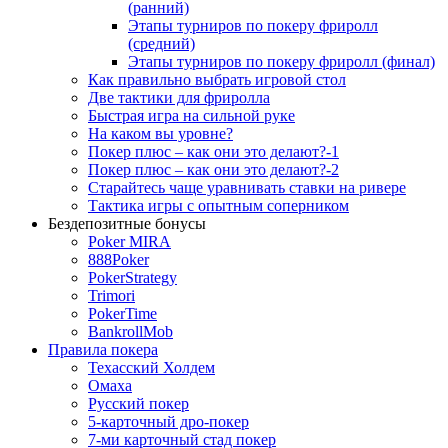
(ранний)
Этапы турниров по покеру фриролл
(средний)
Этапы турниров по покеру фриролл (финал)
Как правильно выбрать игровой стол
Две тактики для фриролла
Быстрая игра на сильной руке
На каком вы уровне?
Покер плюс – как они это делают?-1
Покер плюс – как они это делают?-2
Старайтесь чаще уравнивать ставки на ривере
Тактика игры с опытным соперником
Бездепозитные бонусы
Poker MIRA
888Poker
PokerStrategy
Trimori
PokerTime
BankrollMob
Правила покера
Техасский Холдем
Омаха
Русский покер
5-карточный дро-покер
7-ми карточный стад покер