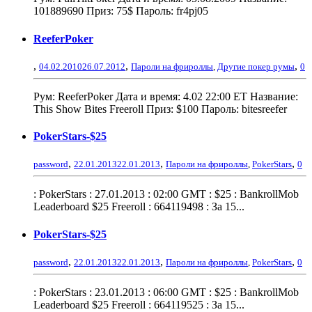
101889690 Приз: 75$ Пароль: fr4pj05
ReeferPoker
,
,
,
04.02.2010
26.07.2012
Пароли на фрироллы
,
Другие покер румы
0
Рум: ReeferPoker Дата и время: 4.02 22:00 ET Название:
This Show Bites Freeroll Приз: $100 Пароль: bitesreefer
PokerStars-$25
,
,
,
password
22.01.2013
22.01.2013
Пароли на фрироллы
,
PokerStars
0
: PokerStars : 27.01.2013 : 02:00 GMT : $25 : BankrollMob
Leaderboard $25 Freeroll : 664119498 : За 15...
PokerStars-$25
,
,
,
password
22.01.2013
22.01.2013
Пароли на фрироллы
,
PokerStars
0
: PokerStars : 23.01.2013 : 06:00 GMT : $25 : BankrollMob
Leaderboard $25 Freeroll : 664119525 : За 15...