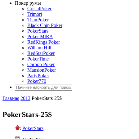
Покер румы
CristalPoker
Trimori
TitanPoker
Black Chip Poker
PokerStars
Poker MIRA
RedKings Poker
William Hill
RedStarPoker
PokerTime
Carbon Poker
MansionPoker
PartyPoker
Poker770
Главная
2013
PokerStars-25$
PokerStars-25$
:
PokerStars