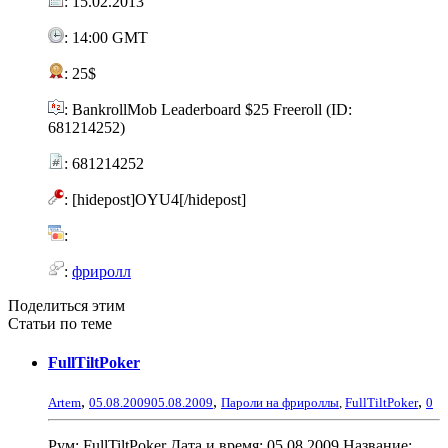
: 15.02.2013
: 14:00 GMT
: 25$
: BankrollMob Leaderboard $25 Freeroll (ID:
681214252)
: 681214252
: [hidepost]OYU4[/hidepost]
:
:
фриролл
Поделиться этим
Cтатьи по теме
FullTiltPoker
,
,
,
Artem
05.08.2009
05.08.2009
Пароли на фрироллы
,
FullTiltPoker
0
Рум: FullTiltPoker Дата и время: 05.08.2009 Название: