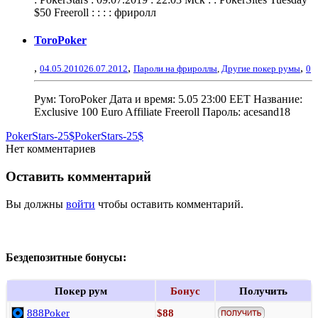
$50 Freeroll : : : : фриролл
ToroPoker
,
,
,
04.05.2010
26.07.2012
Пароли на фрироллы
,
Другие покер румы
0
Рум: ToroPoker Дата и время: 5.05 23:00 EET Название:
Exclusive 100 Euro Affiliate Freeroll Пароль: acesand18
PokerStars-25$
PokerStars-25$
Нет комментариев
Оставить комментарий
Вы должны
войти
чтобы оставить комментарий.
Бездепозитные бонусы:
Покер рум
Бонус
Получить
888Poker
$88