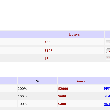
Бонус
$88
$103
$10
%
Бонус
200%
$2000
PF
100%
$600
ST
100%
$400
по 