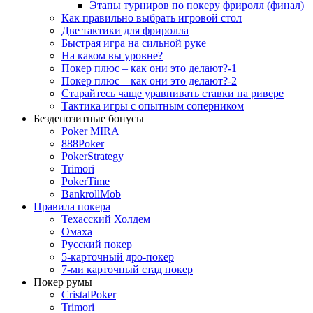
Этапы турниров по покеру фриролл (финал)
Как правильно выбрать игровой стол
Две тактики для фриролла
Быстрая игра на сильной руке
На каком вы уровне?
Покер плюс – как они это делают?-1
Покер плюс – как они это делают?-2
Старайтесь чаще уравнивать ставки на ривере
Тактика игры с опытным соперником
Бездепозитные бонусы
Poker MIRA
888Poker
PokerStrategy
Trimori
PokerTime
BankrollMob
Правила покера
Техасский Холдем
Омаха
Русский покер
5-карточный дро-покер
7-ми карточный стад покер
Покер румы
CristalPoker
Trimori