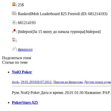
: 25$
: BankrollMob Leaderboard $25 Freeroll (ID: 681214193)
: 681214193
: [hidepost]За 15 мину до начала турнира[/hidepost]
:
:
фриролл
Поделиться этим
Cтатьи по теме
NoiQ Poker
,
,
dook
29.01.2010
26.07.2012
Пароли на фрироллы
,
Другие покер рум
Рум: NoiQ Poker Дата и время: 29.01 01:30 Название: PAP F
PokerStars-$25