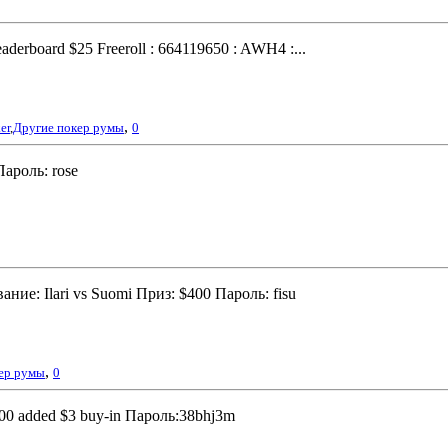
aderboard $25 Freeroll : 664119650 : AWH4 :...
,
er
,
Другие покер румы
0
Пароль: rose
е: Ilari vs Suomi Приз: $400 Пароль: fisu
,
ер румы
0
00 added $3 buy-in Пароль:38bhj3m