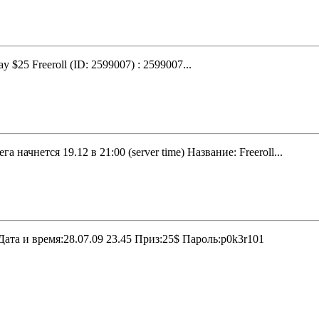
ay $25 Freeroll (ID: 2599007) : 2599007...
ега начнется 19.12 в 21:00 (server time) Название: Freeroll...
 Дата и время:28.07.09 23.45 Приз:25$ Пароль:p0k3r101