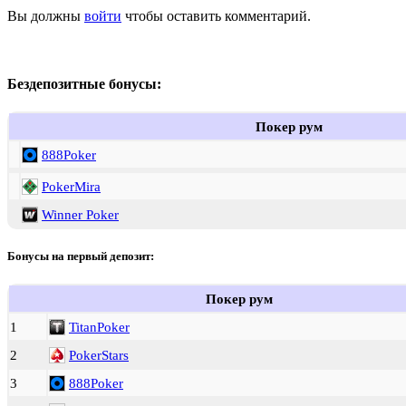
Вы должны
войти
чтобы оставить комментарий.
Бездепозитные бонусы:
Покер рум
888Poker
PokerMira
Winner Poker
Бонусы на первый депозит:
Покер рум
1
TitanPoker
2
PokerStars
3
888Poker