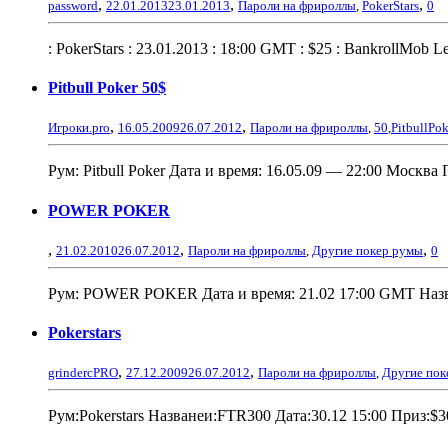
,
,
,
password
22.01.2013
23.01.2013
Пароли на фрироллы
,
PokerStars
0
: PokerStars : 23.01.2013 : 18:00 GMT : $25 : BankrollMob Le
Pitbull Poker 50$
,
,
Игроки.pro
16.05.2009
26.07.2012
Пароли на фрироллы
,
50
,
PitbullPok
Рум: Pitbull Poker Дата и время: 16.05.09 — 22:00 Москва 
POWER POKER
,
,
,
21.02.2010
26.07.2012
Пароли на фрироллы
,
Другие покер румы
0
Рум: POWER POKER Дата и время: 21.02 17:00 GMT Названи
Pokerstars
,
,
grindercPRO
27.12.2009
26.07.2012
Пароли на фрироллы
,
Другие пок
Рум:Pokerstars Названеи:FTR300 Дата:30.12 15:00 Приз:$3