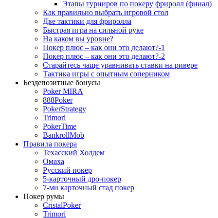
Этапы турниров по покеру фриролл (финал)
Как правильно выбрать игровой стол
Две тактики для фриролла
Быстрая игра на сильной руке
На каком вы уровне?
Покер плюс – как они это делают?-1
Покер плюс – как они это делают?-2
Старайтесь чаще уравнивать ставки на ривере
Тактика игры с опытным соперником
Бездепозитные бонусы
Poker MIRA
888Poker
PokerStrategy
Trimori
PokerTime
BankrollMob
Правила покера
Техасский Холдем
Омаха
Русский покер
5-карточный дро-покер
7-ми карточный стад покер
Покер румы
CristalPoker
Trimori