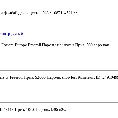
ий фрибай для соцсетей №3 : 1087114521 : :...
,
е покер румы
0
Eastern Europe Freeroll Пароль: не нужен Приз: 500 евро как...
ars.tv Freeroll Приз: $2000 Пароль: snowfest Коммент: ID: 2491049
141948113 Приз: 100$ Пароль: k39cn2w