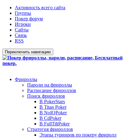
Активность всего сайта
Группы
Покер форум
Игроки
Сайты
Связь
RSS
Переключить навигацию
Фрироллы
Пароли на фрироллы
Расписание фрироллов
Поиск фрироллов
В PokerStars
В Titan Poker
В NoIQPoker
В CdPoker
В FullTiltPoker
Стратегия фрироллов
Этапы турниров по покеру фриролл