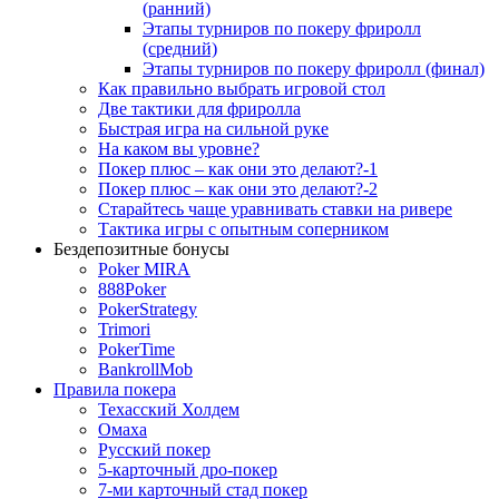
(ранний)
Этапы турниров по покеру фриролл
(средний)
Этапы турниров по покеру фриролл (финал)
Как правильно выбрать игровой стол
Две тактики для фриролла
Быстрая игра на сильной руке
На каком вы уровне?
Покер плюс – как они это делают?-1
Покер плюс – как они это делают?-2
Старайтесь чаще уравнивать ставки на ривере
Тактика игры с опытным соперником
Бездепозитные бонусы
Poker MIRA
888Poker
PokerStrategy
Trimori
PokerTime
BankrollMob
Правила покера
Техасский Холдем
Омаха
Русский покер
5-карточный дро-покер
7-ми карточный стад покер