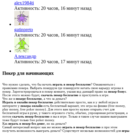
alex1984ti
Активность: 20 часов, 16 минут назад
gatinpreto
Активность: 20 часов, 16 минут назад
Александр
Активность: 20 часов, 17 минут назад
Покер для начинающих
Что нужно сделать, что бы начать
играть в покер бесплатно
? Ознакомиться с
правилами покера. Выбрать покеррум где планируете начать свою карьеру игрока в
покер. Зарегистрироваться в покер комнате, указав код дающий право на
покер бонус
.
После этого можно будет,
скачать покер бесплатно
и приступить к игре.
Что же в
покере бесплатно
, а что за деньги?
Играть в онлайн покер бесплатно
действительно просто, как и у любой игры в
интернете у
покера онлайн
есть бесплатный вариант, это игра на фишки (free money,
play money, free poker money). Для этого вам просто нужно открыть счет для
бесплатной игры в руме, у такого игрового счета, обычно, упрощенная регистрация, а
потом
скачать покер бесплатно
и вы в игре. Только в таком случае вашим выигрышем
тоже будут только free poker money.
Как
играть в покер без денег
, но на деньги?
Самый интересный вопрос как же можно
играть в покер бесплатно
и при этом
получить возможность выиграть деньги? Существует несколько возможностей для
игры