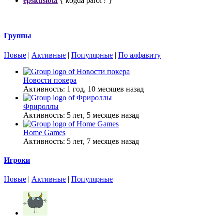
epskuslota
{ kogda parol'? }
Группы
Новые
|
Активные
|
Популярные
|
По алфавиту
Новости покера
Активность: 1 год, 10 месяцев назад
Фрироллы
Активность: 5 лет, 5 месяцев назад
Home Games
Активность: 5 лет, 7 месяцев назад
Игроки
Новые
|
Активные
|
Популярные