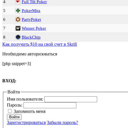
4
Full Tilt Poker
5
PokerMira
6
PartyPoker
7
Winner Poker
8
BlackChip
Как получить $10 на свой счет в Skrill
Необходимо авторизоваться
[php snippet=3]
ВХОД:
Войти
Имя пользователя:
Пароль:
Запомнить меня
Войти
Зарегистрироваться
Забыли пароль?