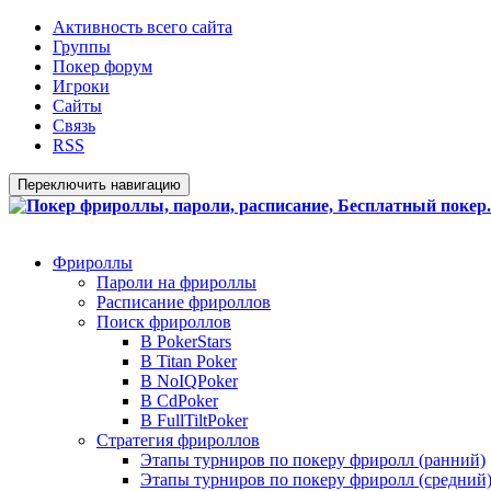
Активность всего сайта
Группы
Покер форум
Игроки
Сайты
Связь
RSS
Переключить навигацию
Фрироллы
Пароли на фрироллы
Расписание фрироллов
Поиск фрироллов
В PokerStars
В Titan Poker
В NoIQPoker
В CdPoker
В FullTiltPoker
Стратегия фрироллов
Этапы турниров по покеру фриролл (ранний)
Этапы турниров по покеру фриролл (средний