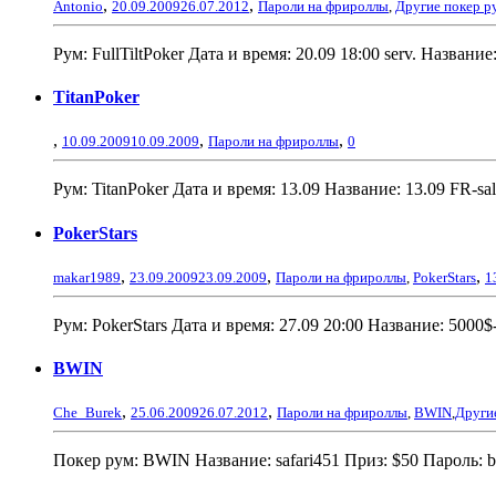
,
,
Antonio
20.09.2009
26.07.2012
Пароли на фрироллы
,
Другие покер 
Рум: FullTiltPoker Дата и время: 20.09 18:00 serv. Название
TitanPoker
,
,
,
10.09.2009
10.09.2009
Пароли на фрироллы
0
Рум: TitanPoker Дата и время: 13.09 Название: 13.09 FR-sa
PokerStars
,
,
,
makar1989
23.09.2009
23.09.2009
Пароли на фрироллы
,
PokerStars
1
Рум: PokerStars Дата и время: 27.09 20:00 Название: 5000$-
BWIN
,
,
Che_Burek
25.06.2009
26.07.2012
Пароли на фрироллы
,
BWIN
,
Други
Покер рум: BWIN Название: safari451 Приз: $50 Пароль: 