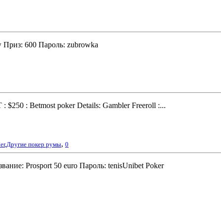
w Приз: 600 Пароль: zubrowka
$250 : Betmost poker Details: Gambler Freeroll :...
,
er
,
Другие покер румы
0
ание: Prosport 50 euro Пароль: tenisUnibet Poker