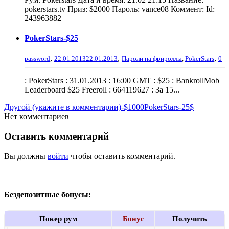
pokerstars.tv Приз: $2000 Пароль: vance08 Коммент: Id:
243963882
PokerStars-$25
,
,
,
password
22.01.2013
22.01.2013
Пароли на фрироллы
,
PokerStars
0
: PokerStars : 31.01.2013 : 16:00 GMT : $25 : BankrollMob
Leaderboard $25 Freeroll : 664119627 : За 15...
Другой (укажите в комментарии)-$1000
PokerStars-25$
Нет комментариев
Оставить комментарий
Вы должны
войти
чтобы оставить комментарий.
Бездепозитные бонусы:
Покер рум
Бонус
Получить