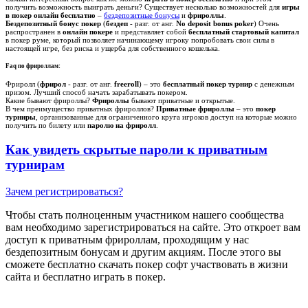
получить возможность выиграть деньги? Существует несколько возможностей для
игры
в покер онлайн бесплатно
–
бездепозитные бонусы
и
фрироллы
.
Бездепозитный бонус покер
(
бездеп
- разг. от анг.
No deposit bonus poker
) Очень
распространен в
онлайн покере
и представляет собой
бесплатный стартовый капитал
в покер руме, который позволяет начинающему игроку попробовать свои силы в
настоящей игре, без риска и ущерба для собственного кошелька.
Faq по фрироллам:
Фриролл (
фрирол
- разг. от анг.
freeroll
) – это
бесплатный покер турнир
с денежным
призом. Лучший способ начать зарабатывать покером.
Какие бывают фрироллы?
Фрироллы
бывают приватные и открытые.
В чем преимущество приватных фрироллов?
Приватные фрироллы
– это
покер
турниры
, организованные для ограниченного круга игроков доступ на которые можно
получить по билету или
паролю на фриролл
.
Как увидеть скрытые пароли к приватным
турнирам
Зачем регистрироваться?
Чтобы стать полноценным участником нашего сообщества
вам необходимо зарегистрироваться на сайте. Это откроет вам
доступ к приватным фрироллам, проходящим у нас
бездепозитным бонусам и другим акциям. После этого вы
сможете бесплатно скачать покер софт участвовать в жизни
сайта и бесплатно играть в покер.