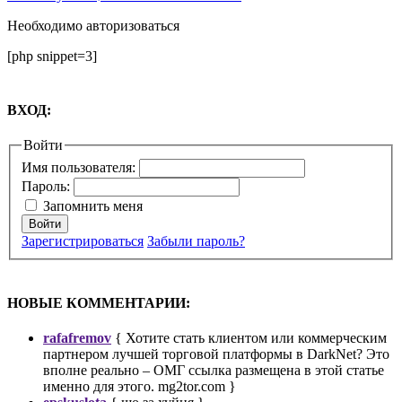
Необходимо авторизоваться
[php snippet=3]
ВХОД:
Войти
Имя пользователя:
Пароль:
Запомнить меня
Войти
Зарегистрироваться
Забыли пароль?
НОВЫЕ КОММЕНТАРИИ:
rafafremov
{ Хотите стать клиентом или коммерческим
партнером лучшей торговой платформы в DarkNet? Это
вполне реально – ОМГ ссылка размещена в этой статье
именно для этого. mg2tor.com }