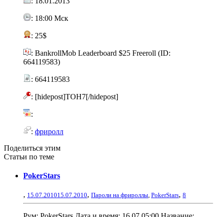
: 18.01.2013
: 18:00 Мск
: 25$
: BankrollMob Leaderboard $25 Freeroll (ID:
664119583)
: 664119583
: [hidepost]TOH7[/hidepost]
:
:
фриролл
Поделиться этим
Cтатьи по теме
PokerStars
,
,
,
15.07.2010
15.07.2010
Пароли на фрироллы
,
PokerStars
8
Рум: PokerStars Дата и время: 16.07 05:00 Название: