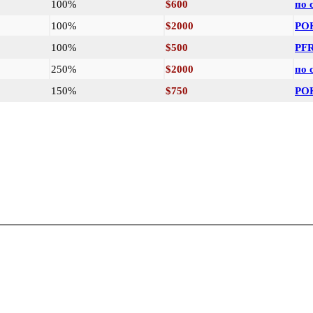
100%
$600
по 
100%
$2000
PO
100%
$500
PF
250%
$2000
по 
150%
$750
PO