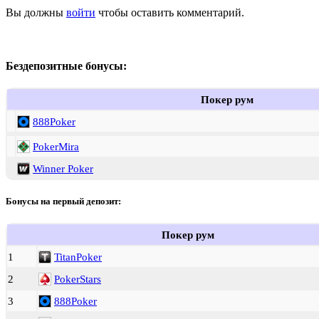
Вы должны
войти
чтобы оставить комментарий.
Бездепозитные бонусы:
Покер рум
888Poker
PokerMira
Winner Poker
Бонусы на первый депозит:
Покер рум
1
TitanPoker
2
PokerStars
3
888Poker