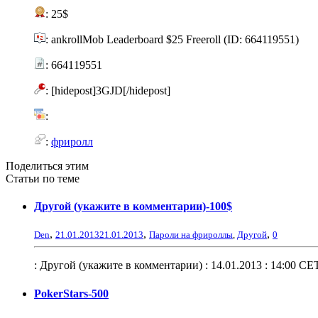
: 25$
: ankrollMob Leaderboard $25 Freeroll (ID: 664119551)
: 664119551
: [hidepost]3GJD[/hidepost]
:
:
фриролл
Поделиться этим
Cтатьи по теме
Другой (укажите в комментарии)-100$
,
,
,
Den
21.01.2013
21.01.2013
Пароли на фрироллы
,
Другой
0
: Другой (укажите в комментарии) : 14.01.2013 : 14:00 CET : 1
PokerStars-500