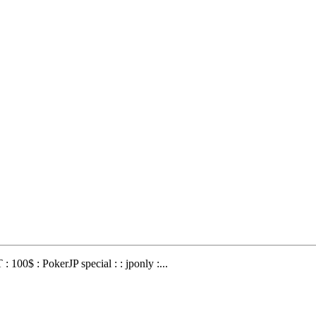
00$ : PokerJP special : : jponly :...