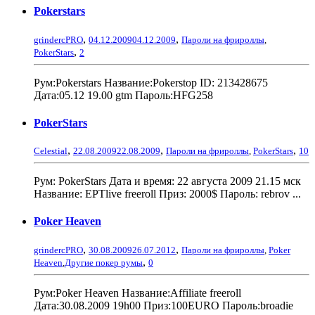
Pokerstars
,
,
grindercPRO
04.12.2009
04.12.2009
Пароли на фрироллы
,
,
PokerStars
2
Рум:Pokerstars Название:Pokerstop ID: 213428675
Дата:05.12 19.00 gtm Пароль:HFG258
PokerStars
,
,
,
Celestial
22.08.2009
22.08.2009
Пароли на фрироллы
,
PokerStars
10
Рум: PokerStars Дата и время: 22 августа 2009 21.15 мск
Название: EPTlive freeroll Приз: 2000$ Пароль: rebrov ...
Poker Heaven
,
,
grindercPRO
30.08.2009
26.07.2012
Пароли на фрироллы
,
Poker
,
Heaven
,
Другие покер румы
0
Рум:Poker Heaven Название:Affiliate freeroll
Дата:30.08.2009 19h00 Приз:100EURO Пароль:broadie