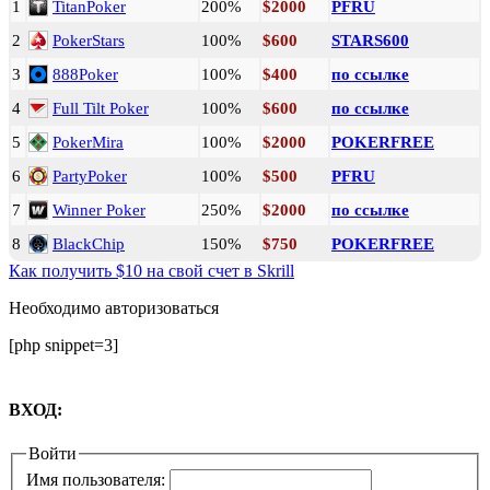
1
TitanPoker
200%
$2000
PFRU
2
PokerStars
100%
$600
STARS600
3
888Poker
100%
$400
по ссылке
4
Full Tilt Poker
100%
$600
по ссылке
5
PokerMira
100%
$2000
POKERFREE
6
PartyPoker
100%
$500
PFRU
7
Winner Poker
250%
$2000
по ссылке
8
BlackChip
150%
$750
POKERFREE
Как получить $10 на свой счет в Skrill
Необходимо авторизоваться
[php snippet=3]
ВХОД:
Войти
Имя пользователя: