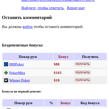
Войдите, чтобы ответить.
Report user
Оставить комментарий
Вы должны
войти
чтобы оставить комментарий.
Бездепозитные бонусы:
Покер рум
Бонус
Получить
888Poker
$88
PokerMira
$103
Winner Poker
$10
Бонусы на первый депозит:
Покер рум
%
Бонус
Код бонуса