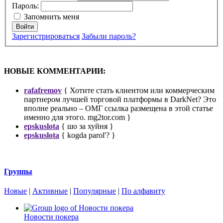
Пароль:
Запомнить меня
Войти
Зарегистрироваться
Забыли пароль?
НОВЫЕ КОММЕНТАРИИ:
rafafremov
{ Хотите стать клиентом или коммерческим
партнером лучшей торговой платформы в DarkNet? Это
вполне реально – ОМГ ссылка размещена в этой статье
именно для этого. mg2tor.com }
epskuslota
{ шо за хуйня }
epskuslota
{ kogda parol'? }
Группы
Новые
|
Активные
|
Популярные
|
По алфавиту
Новости покера