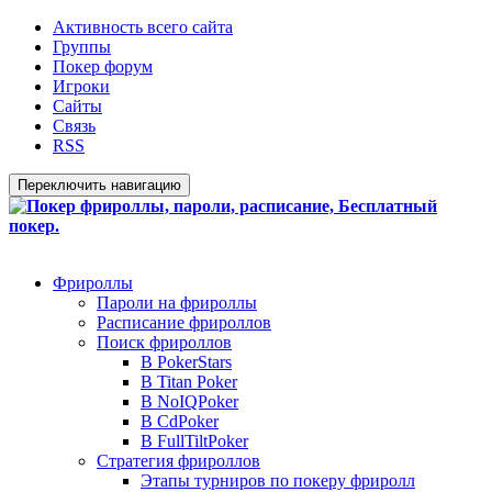
Активность всего сайта
Группы
Покер форум
Игроки
Сайты
Связь
RSS
Переключить навигацию
Фрироллы
Пароли на фрироллы
Расписание фрироллов
Поиск фрироллов
В PokerStars
В Titan Poker
В NoIQPoker
В CdPoker
В FullTiltPoker
Стратегия фрироллов
Этапы турниров по покеру фриролл