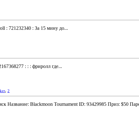
oll : 721232340 : За 15 мину до...
 2167368277 : : : фриролл где...
,
ker
2
 мск Название: Blackmoon Tournament ID: 93429985 Приз: $50 Парол