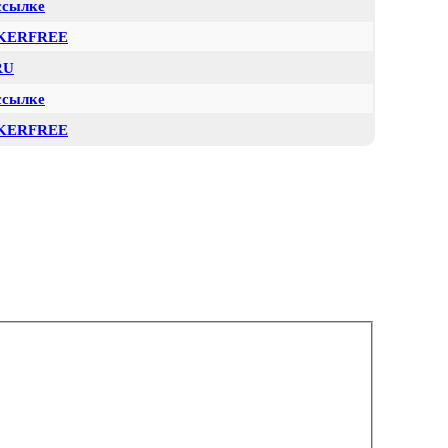
ссылке
KERFREE
RU
ссылке
KERFREE