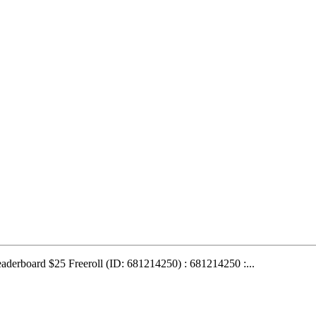
aderboard $25 Freeroll (ID: 681214250) : 681214250 :...