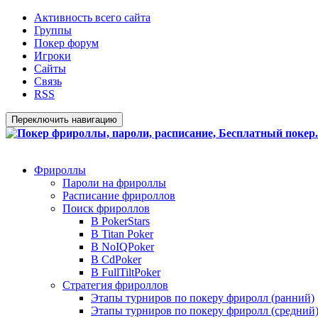
Активность всего сайта
Группы
Покер форум
Игроки
Сайты
Связь
RSS
Переключить навигацию
Фрироллы
Пароли на фрироллы
Расписание фрироллов
Поиск фрироллов
В PokerStars
В Titan Poker
В NoIQPoker
В CdPoker
В FullTiltPoker
Стратегия фрироллов
Этапы турниров по покеру фриролл (ранний)
Этапы турниров по покеру фриролл (средний