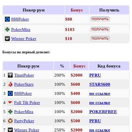
Покер рум
Бонус
Получить
888Poker
$88
PokerMira
$103
Winner Poker
$10
Бонусы на первый депозит:
Покер рум
%
Бонус
Код бонуса
1
TitanPoker
200%
$2000
PFRU
2
PokerStars
100%
$600
STARS600
3
888Poker
100%
$400
по ссылке
4
Full Tilt Poker
100%
$600
по ссылке
5
PokerMira
100%
$2000
POKERFREE
6
PartyPoker
100%
$500
PFRU
7
Winner Poker
250%
$2000
по ссылке