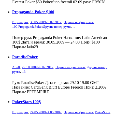
Everest Poker $50 PokerStop freeroll 02.09 pass: FR5078
Propaganda Poker $100
,
,
Игроки.pro
30.05.2009
26.07.2012
Пароли на фрироллы
,
,
100
,
PropagandaPoker
,
Другие покер румы
1
Покер рум: Propaganda Poker Название: Latin American
100$ Дата и время: 30.05.2009 — 24:00 Приз: $100
Пароль: latin29
ParadisePoker
,
,
Arm0
29.10.2009
26.07.2012
Пароли на фрироллы
,
Другие покер
,
румы
13
Рум: ParadisePoker Дата и время: 29.10 19.00 GMT
Название: CardGang Bluff Europe Freeroll Приз: 2.200€
Пароль: PPTEMPIRE
PokerStars 100$
,
,
,
Игроки.pro
24.05.2009
24.05.2009
Пароли на фрироллы
,
PokerStars