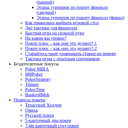
(ранний)
Этапы турниров по покеру фриролл
(средний)
Этапы турниров по покеру фриролл (финал)
Как правильно выбрать игровой стол
Две тактики для фриролла
Быстрая игра на сильной руке
На каком вы уровне?
Покер плюс – как они это делают?-1
Покер плюс – как они это делают?-2
Старайтесь чаще уравнивать ставки на ривере
Тактика игры с опытным соперником
Бездепозитные бонусы
Poker MIRA
888Poker
PokerStrategy
Trimori
PokerTime
BankrollMob
Правила покера
Техасский Холдем
Омаха
Русский покер
5-карточный дро-покер
7-ми карточный стад покер