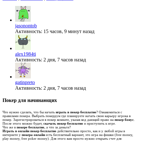
jasonontob
Активность: 15 часов, 9 минут назад
alex1984ti
Активность: 2 дня, 7 часов назад
gatinpreto
Активность: 2 дня, 7 часов назад
Покер для начинающих
Что нужно сделать, что бы начать
играть в покер бесплатно
? Ознакомиться с
правилами покера. Выбрать покеррум где планируете начать свою карьеру игрока в
покер. Зарегистрироваться в покер комнате, указав код дающий право на
покер бонус
.
После этого можно будет,
скачать покер бесплатно
и приступить к игре.
Что же в
покере бесплатно
, а что за деньги?
Играть в онлайн покер бесплатно
действительно просто, как и у любой игры в
интернете у
покера онлайн
есть бесплатный вариант, это игра на фишки (free money,
play money, free poker money). Для этого вам просто нужно открыть счет для