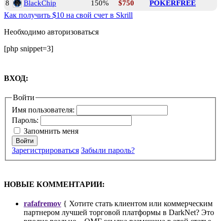
8
BlackChip
150%
$750
POKERFREE
Как получить $10 на свой счет в Skrill
Необходимо авторизоваться
[php snippet=3]
ВХОД:
Войти
Имя пользователя:
Пароль:
Запомнить меня
Войти
Зарегистрироваться
Забыли пароль?
НОВЫЕ КОММЕНТАРИИ:
rafafremov
{ Хотите стать клиентом или коммерческим
партнером лучшей торговой платформы в DarkNet? Это