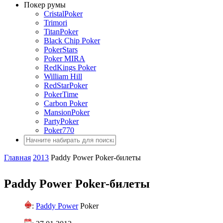
Покер румы
CristalPoker
Trimori
TitanPoker
Black Chip Poker
PokerStars
Poker MIRA
RedKings Poker
William Hill
RedStarPoker
PokerTime
Carbon Poker
MansionPoker
PartyPoker
Poker770
Главная
2013
Paddy Power Poker-билеты
Paddy Power Poker-билеты
:
Paddy Power
Poker