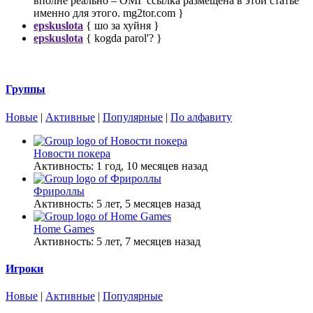
вполне реально – ОМГ ссылка размещена в этой статье
именно для этого. mg2tor.com }
epskuslota
{ шо за хуйня }
epskuslota
{ kogda parol'? }
Группы
Новые
|
Активные
|
Популярные
|
По алфавиту
Новости покера
Активность: 1 год, 10 месяцев назад
Фрироллы
Активность: 5 лет, 5 месяцев назад
Home Games
Активность: 5 лет, 7 месяцев назад
Игроки
Новые
|
Активные
|
Популярные