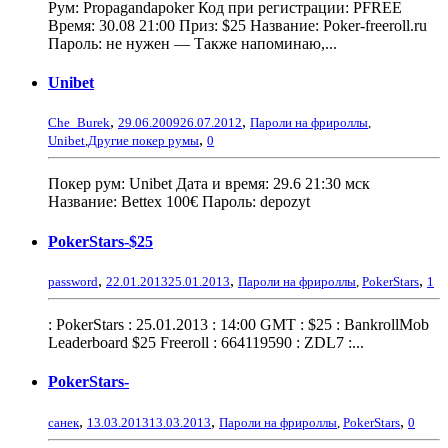
Рум: Propagandapoker Код при регистрации: PFREE
Время: 30.08 21:00 Приз: $25 Название: Poker-freeroll.ru
Пароль: не нужен — Также напоминаю,...
Unibet
,
,
Che_Burek
29.06.2009
26.07.2012
Пароли на фрироллы
,
,
Unibet
,
Другие покер румы
0
Покер рум: Unibet Дата и время: 29.6 21:30 мск
Название: Bettex 100€ Пароль: depozyt
PokerStars-$25
,
,
,
password
22.01.2013
25.01.2013
Пароли на фрироллы
,
PokerStars
1
: PokerStars : 25.01.2013 : 14:00 GMT : $25 : BankrollMob
Leaderboard $25 Freeroll : 664119590 : ZDL7 :...
PokerStars-
,
,
,
санек
13.03.2013
13.03.2013
Пароли на фрироллы
,
PokerStars
0