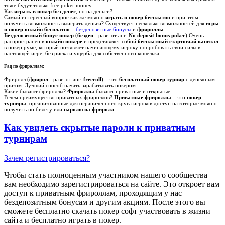
тоже будут только free poker money.
Как
играть в покер без денег
, но на деньги?
Самый интересный вопрос как же можно
играть в покер бесплатно
и при этом
получить возможность выиграть деньги? Существует несколько возможностей для
игры
в покер онлайн бесплатно
–
бездепозитные бонусы
и
фрироллы
.
Бездепозитный бонус покер
(
бездеп
- разг. от анг.
No deposit bonus poker
) Очень
распространен в
онлайн покере
и представляет собой
бесплатный стартовый капитал
в покер руме, который позволяет начинающему игроку попробовать свои силы в
настоящей игре, без риска и ущерба для собственного кошелька.
Faq по фрироллам:
Фриролл (
фрирол
- разг. от анг.
freeroll
) – это
бесплатный покер турнир
с денежным
призом. Лучший способ начать зарабатывать покером.
Какие бывают фрироллы?
Фрироллы
бывают приватные и открытые.
В чем преимущество приватных фрироллов?
Приватные фрироллы
– это
покер
турниры
, организованные для ограниченного круга игроков доступ на которые можно
получить по билету или
паролю на фриролл
.
Как увидеть скрытые пароли к приватным
турнирам
Зачем регистрироваться?
Чтобы стать полноценным участником нашего сообщества
вам необходимо зарегистрироваться на сайте. Это откроет вам
доступ к приватным фрироллам, проходящим у нас
бездепозитным бонусам и другим акциям. После этого вы
сможете бесплатно скачать покер софт участвовать в жизни
сайта и бесплатно играть в покер.