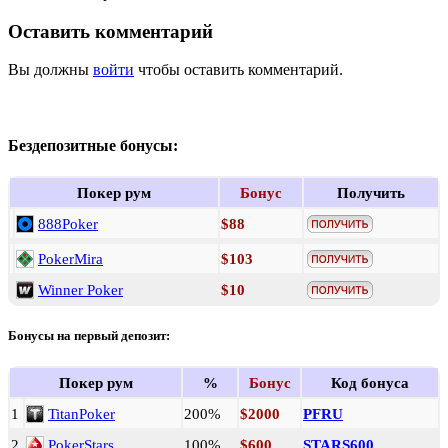
Оставить комментарий
Вы должны
войти
чтобы оставить комментарий.
Бездепозитные бонусы:
Покер рум
Бонус
Получить
888Poker
$88
PokerMira
$103
Winner Poker
$10
Бонусы на первый депозит:
Покер рум
%
Бонус
Код бонуса
1
TitanPoker
200%
$2000
PFRU
2
PokerStars
100%
$600
STARS600