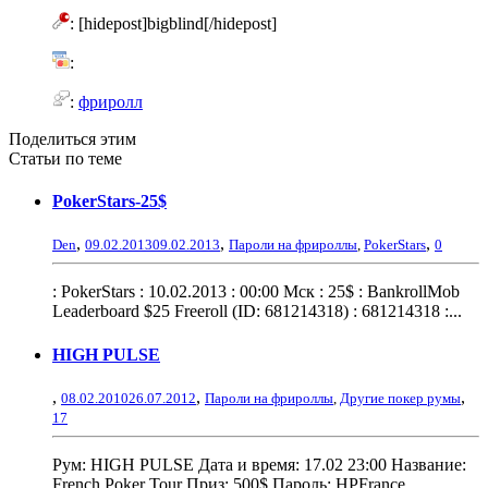
: [hidepost]bigblind[/hidepost]
:
:
фриролл
Поделиться этим
Cтатьи по теме
PokerStars-25$
,
,
,
Den
09.02.2013
09.02.2013
Пароли на фрироллы
,
PokerStars
0
: PokerStars : 10.02.2013 : 00:00 Мск : 25$ : BankrollMob
Leaderboard $25 Freeroll (ID: 681214318) : 681214318 :...
HIGH PULSE
,
,
,
08.02.2010
26.07.2012
Пароли на фрироллы
,
Другие покер румы
17
Рум: HIGH PULSE Дата и время: 17.02 23:00 Название:
French Poker Tour Приз: 500$ Пароль: HPFrance