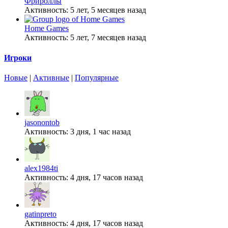
Фрироллы
Активность: 5 лет, 5 месяцев назад
Home Games
Активность: 5 лет, 7 месяцев назад
Игроки
Новые
|
Активные
|
Популярные
jasonontob
Активность: 3 дня, 1 час назад
alex1984ti
Активность: 4 дня, 17 часов назад
gatinpreto
Активность: 4 дня, 17 часов назад