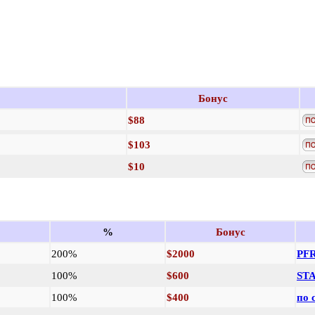
Бонус
$88
$103
$10
%
Бонус
200%
$2000
PF
100%
$600
ST
100%
$400
по 