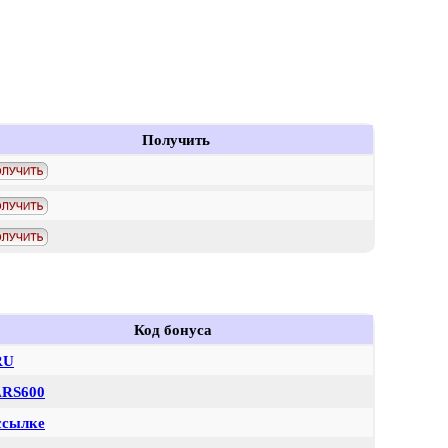
Получить
Код бонуса
RU
ARS600
ссылке