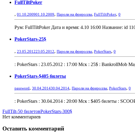
FullTiltPoker
,
,
,
01.10.2009
01.10.2009
Пароли на фрироллы
,
FullTiltPoker
0
Рум: FullTiltPoker Дата и время: 4.10 16:00 Название: id 1
PokerStars-25$
,
,
,
23.05.2012
23.05.2012
Пароли на фрироллы
,
PokerStars
0
: PokerStars : 23.05.2012 : 17:00 Мск : 25$ : BankrollMob Ma
PokerStars-$405 билеты
,
,
,
password
30.04.2014
30.04.2014
Пароли на фрироллы
,
PokerStars
0
: PokerStars : 30.04.2014 : 20:00 Мск : $405 билеты : SCO
FullTilt-50 билетов
PokerStars-300$
Нет комментариев
Оставить комментарий