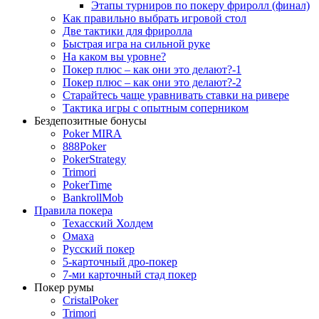
Этапы турниров по покеру фриролл (финал)
Как правильно выбрать игровой стол
Две тактики для фриролла
Быстрая игра на сильной руке
На каком вы уровне?
Покер плюс – как они это делают?-1
Покер плюс – как они это делают?-2
Старайтесь чаще уравнивать ставки на ривере
Тактика игры с опытным соперником
Бездепозитные бонусы
Poker MIRA
888Poker
PokerStrategy
Trimori
PokerTime
BankrollMob
Правила покера
Техасский Холдем
Омаха
Русский покер
5-карточный дро-покер
7-ми карточный стад покер
Покер румы
CristalPoker
Trimori