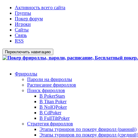
Активность всего сайта
Группы
Покер форум
Игроки
Сайты
Связь
RSS
Переключить навигацию
Фрироллы
Пароли на фрироллы
Расписание фрироллов
Поиск фрироллов
В PokerStars
В Titan Poker
В NoIQPoker
В CdPoker
В FullTiltPoker
Стратегия фрироллов
Этапы турниров по покеру фриролл (ранний)
Этапы турниров по покеру фриролл (средний