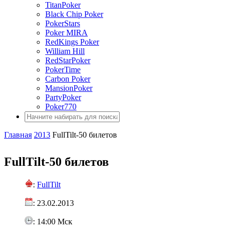
TitanPoker
Black Chip Poker
PokerStars
Poker MIRA
RedKings Poker
William Hill
RedStarPoker
PokerTime
Carbon Poker
MansionPoker
PartyPoker
Poker770
Главная
2013
FullTilt-50 билетов
FullTilt-50 билетов
:
FullTilt
: 23.02.2013
: 14:00 Мск