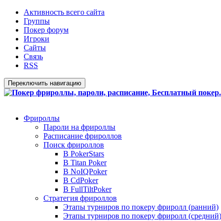
Активность всего сайта
Группы
Покер форум
Игроки
Сайты
Связь
RSS
Переключить навигацию
Фрироллы
Пароли на фрироллы
Расписание фрироллов
Поиск фрироллов
В PokerStars
В Titan Poker
В NoIQPoker
В CdPoker
В FullTiltPoker
Стратегия фрироллов
Этапы турниров по покеру фриролл (ранний)
Этапы турниров по покеру фриролл (средний