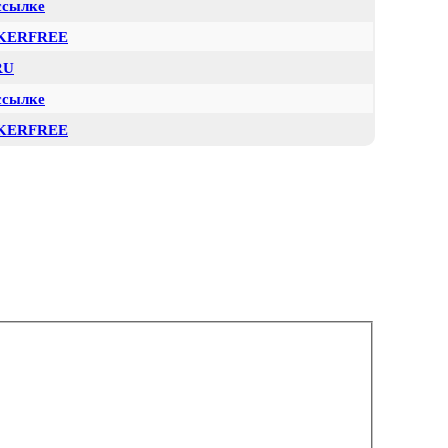
ссылке
KERFREE
RU
ссылке
KERFREE