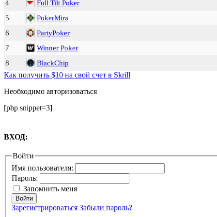
4
Full Tilt Poker
5
PokerMira
6
PartyPoker
7
Winner Poker
8
BlackChip
Как получить $10 на свой счет в Skrill
Необходимо авторизоваться
[php snippet=3]
ВХОД:
Войти
Имя пользователя:
Пароль:
Запомнить меня
Войти
Зарегистрироваться
Забыли пароль?