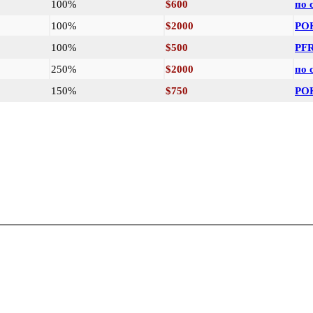
100%
$600
по 
100%
$2000
PO
100%
$500
PF
250%
$2000
по 
150%
$750
PO