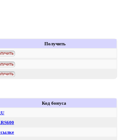
Получить
Код бонуса
RU
ARS600
ссылке