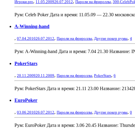
,
,
Игроки.pro
11.05.2009
26.07.2012
Пароли на фрироллы
,
300
,
CelebPok
Рум: Celeb Poker Дата и время: 11.05.09 — 22.30 московс
A-Winning-hand
,
,
,
07.04.2010
26.07.2012
Пароли на фрироллы
,
Другие покер румы
4
Рум: A-Winning-hand Дата и время: 7.04 21.30 Названи
PokerStars
,
,
,
20.11.2009
20.11.2009
Пароли на фрироллы
,
PokerStars
6
Рум: PokerStars Дата и время: 21.11 23.00 Название: 2134
EuroPoker
,
,
,
03.06.2010
26.07.2012
Пароли на фрироллы
,
Другие покер румы
0
Рум: EuroPoker Дата и время: 3.06 20.45 Название: Thursde