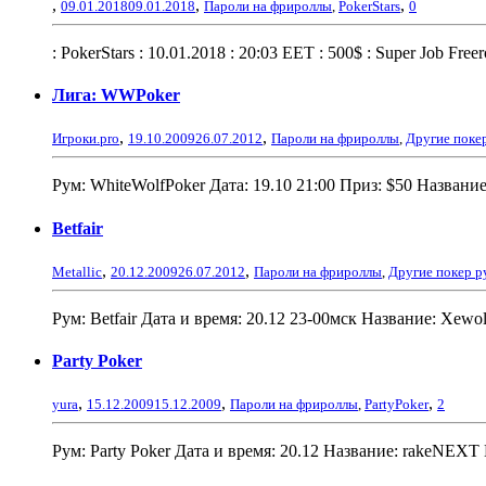
,
,
,
09.01.2018
09.01.2018
Пароли на фрироллы
,
PokerStars
0
: PokerStars : 10.01.2018 : 20:03 EET : 500$ : Super Job Freero
Лига: WWPoker
,
,
Игроки.pro
19.10.2009
26.07.2012
Пароли на фрироллы
,
Другие поке
Рум: WhiteWolfPoker Дата: 19.10 21:00 Приз: $50 Название:
Betfair
,
,
Metallic
20.12.2009
26.07.2012
Пароли на фрироллы
,
Другие покер 
Рум: Betfair Дата и время: 20.12 23-00мск Название: Xewol
Party Poker
,
,
,
yura
15.12.2009
15.12.2009
Пароли на фрироллы
,
PartyPoker
2
Рум: Party Poker Дата и время: 20.12 Название: rakeNEXT 