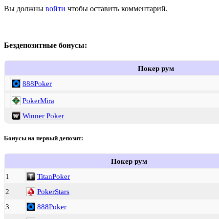
Вы должны
войти
чтобы оставить комментарий.
Бездепозитные бонусы:
Покер рум
888Poker
PokerMira
Winner Poker
Бонусы на первый депозит:
Покер рум
1
TitanPoker
2
PokerStars
3
888Poker