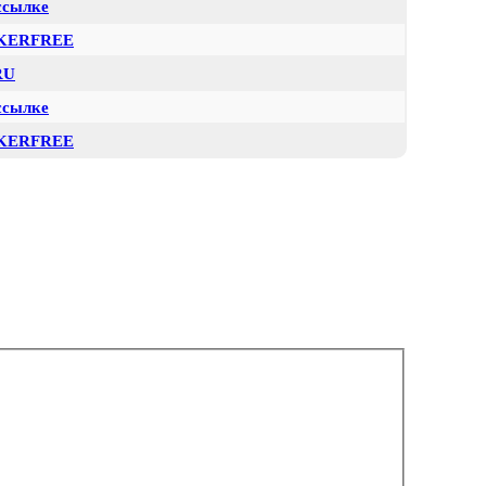
ссылке
KERFREE
RU
ссылке
KERFREE