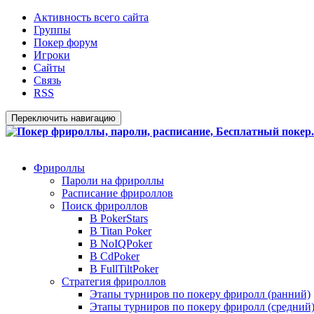
Активность всего сайта
Группы
Покер форум
Игроки
Сайты
Связь
RSS
Переключить навигацию
Фрироллы
Пароли на фрироллы
Расписание фрироллов
Поиск фрироллов
В PokerStars
В Titan Poker
В NoIQPoker
В CdPoker
В FullTiltPoker
Стратегия фрироллов
Этапы турниров по покеру фриролл (ранний)
Этапы турниров по покеру фриролл (средний