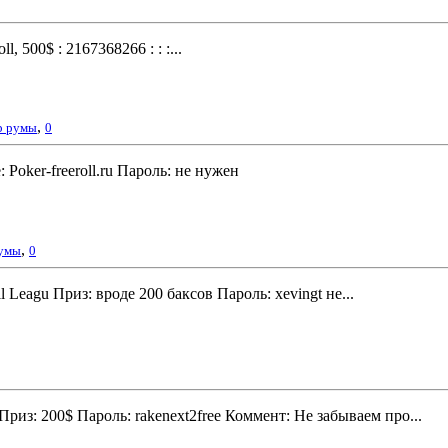
ll, 500$ : 2167368266 : : :...
,
р румы
0
 Poker-freeroll.ru Пароль: не нужен
,
румы
0
l Leagu Приз: вроде 200 баксов Пароль: xevingt не...
Приз: 200$ Пароль: rakenext2free Коммент: Не забываем про...