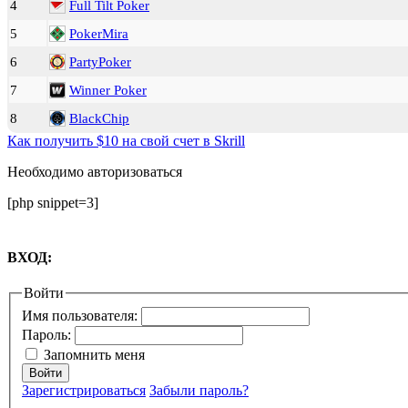
4
Full Tilt Poker
5
PokerMira
6
PartyPoker
7
Winner Poker
8
BlackChip
Как получить $10 на свой счет в Skrill
Необходимо авторизоваться
[php snippet=3]
ВХОД:
Войти
Имя пользователя:
Пароль:
Запомнить меня
Войти
Зарегистрироваться
Забыли пароль?