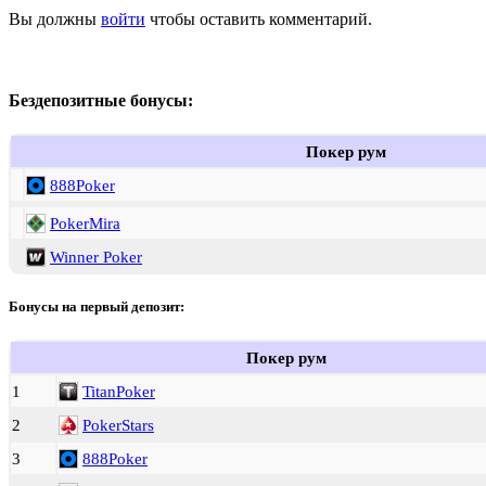
Вы должны
войти
чтобы оставить комментарий.
Бездепозитные бонусы:
Покер рум
888Poker
PokerMira
Winner Poker
Бонусы на первый депозит:
Покер рум
1
TitanPoker
2
PokerStars
3
888Poker