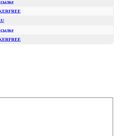
ссылке
KERFREE
RU
ссылке
KERFREE