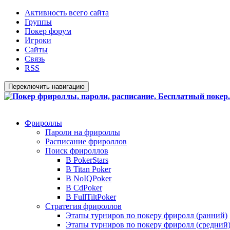
Активность всего сайта
Группы
Покер форум
Игроки
Сайты
Связь
RSS
Переключить навигацию
Фрироллы
Пароли на фрироллы
Расписание фрироллов
Поиск фрироллов
В PokerStars
В Titan Poker
В NoIQPoker
В CdPoker
В FullTiltPoker
Стратегия фрироллов
Этапы турниров по покеру фриролл (ранний)
Этапы турниров по покеру фриролл (средний