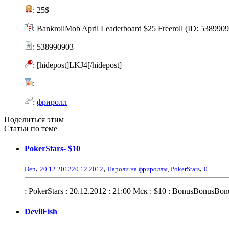
: 25$
: BankrollMob April Leaderboard $25 Freeroll (ID: 538990
: 538990903
: [hidepost]LKJ4[/hidepost]
:
:
фриролл
Поделиться этим
Cтатьи по теме
PokerStars- $10
,
,
,
Den
20.12.2012
20.12.2012
Пароли на фрироллы
,
PokerStars
0
: PokerStars : 20.12.2012 : 21:00 Мск : $10 : BonusBonusBo
DevilFish