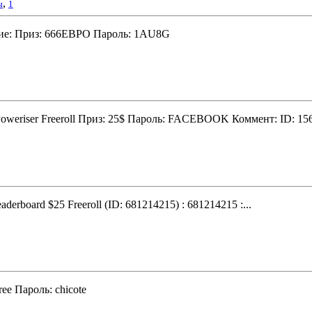
,
ы
1
ание: Приз: 666ЕВРО Пароль: 1AU8G
: Poweriser Freeroll Приз: 25$ Пароль: FACEBOOK Коммент: ID: 1
aderboard $25 Freeroll (ID: 681214215) : 681214215 :...
ee Пароль: chicote