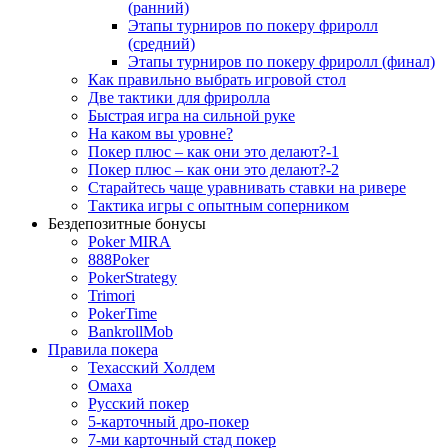
(ранний)
Этапы турниров по покеру фриролл
(средний)
Этапы турниров по покеру фриролл (финал)
Как правильно выбрать игровой стол
Две тактики для фриролла
Быстрая игра на сильной руке
На каком вы уровне?
Покер плюс – как они это делают?-1
Покер плюс – как они это делают?-2
Старайтесь чаще уравнивать ставки на ривере
Тактика игры с опытным соперником
Бездепозитные бонусы
Poker MIRA
888Poker
PokerStrategy
Trimori
PokerTime
BankrollMob
Правила покера
Техасский Холдем
Омаха
Русский покер
5-карточный дро-покер
7-ми карточный стад покер