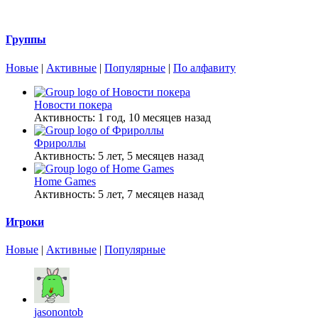
Группы
Новые
|
Активные
|
Популярные
|
По алфавиту
Новости покера
Активность: 1 год, 10 месяцев назад
Фрироллы
Активность: 5 лет, 5 месяцев назад
Home Games
Активность: 5 лет, 7 месяцев назад
Игроки
Новые
|
Активные
|
Популярные
jasonontob