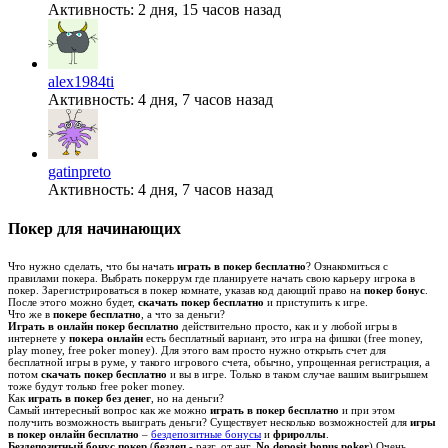
Активность: 2 дня, 15 часов назад
alex1984ti
Активность: 4 дня, 7 часов назад
gatinpreto
Активность: 4 дня, 7 часов назад
Покер для начинающих
Что нужно сделать, что бы начать
играть в покер бесплатно
? Ознакомиться с
правилами покера. Выбрать покеррум где планируете начать свою карьеру игрока в
покер. Зарегистрироваться в покер комнате, указав код дающий право на
покер бонус
.
После этого можно будет,
скачать покер бесплатно
и приступить к игре.
Что же в
покере бесплатно
, а что за деньги?
Играть в онлайн покер бесплатно
действительно просто, как и у любой игры в
интернете у
покера онлайн
есть бесплатный вариант, это игра на фишки (free money,
play money, free poker money). Для этого вам просто нужно открыть счет для
бесплатной игры в руме, у такого игрового счета, обычно, упрощенная регистрация, а
потом
скачать покер бесплатно
и вы в игре. Только в таком случае вашим выигрышем
тоже будут только free poker money.
Как
играть в покер без денег
, но на деньги?
Самый интересный вопрос как же можно
играть в покер бесплатно
и при этом
получить возможность выиграть деньги? Существует несколько возможностей для
игры
в покер онлайн бесплатно
–
бездепозитные бонусы
и
фрироллы
.
Бездепозитный бонус покер
(
бездеп
- разг. от анг.
No deposit bonus poker
) Очень