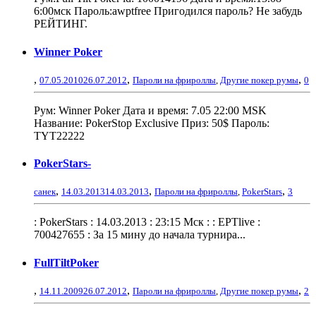
6:00мск Пароль:awptfree Пригодился пароль? Не забудь
РЕЙТИНГ.
Winner Poker
,
,
,
07.05.2010
26.07.2012
Пароли на фрироллы
,
Другие покер румы
0
Рум: Winner Poker Дата и время: 7.05 22:00 MSK
Название: PokerStop Exclusive Приз: 50$ Пароль:
TYT22222
PokerStars-
,
,
,
санек
14.03.2013
14.03.2013
Пароли на фрироллы
,
PokerStars
3
: PokerStars : 14.03.2013 : 23:15 Мск : : EPTlive :
700427655 : За 15 мину до начала турнира...
FullTiltPoker
,
,
,
14.11.2009
26.07.2012
Пароли на фрироллы
,
Другие покер румы
2