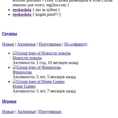
вполне реально – ОМГ ссылка размещена в этой статье
именно для этого. mg2tor.com }
epskuslota
{ шо за хуйня }
epskuslota
{ kogda parol'? }
Группы
Новые
|
Активные
|
Популярные
|
По алфавиту
Новости покера
Активность: 1 год, 10 месяцев назад
Фрироллы
Активность: 5 лет, 5 месяцев назад
Home Games
Активность: 5 лет, 7 месяцев назад
Игроки
Новые
|
Активные
|
Популярные