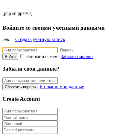
[php snippet=2]
Войдите со своими учетными данными
или
Создать учетную запись
Запомнить меня
Забыли пароль?
Войти
Забыли свои данные?
Я помню мои данные
Сбросить пароль
Create Account