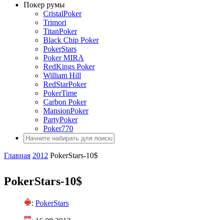
Покер румы
CristalPoker
Trimori
TitanPoker
Black Chip Poker
PokerStars
Poker MIRA
RedKings Poker
William Hill
RedStarPoker
PokerTime
Carbon Poker
MansionPoker
PartyPoker
Poker770
Главная
2012
PokerStars-10$
PokerStars-10$
:
PokerStars