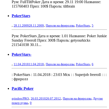
Рум: FullTiltPoker Дата и время: 29.11 19:00 Название:
115760403 Приз: 100$ Пароль: tiltbrain
PokerStars
,
,
,
28.11.2009
28.11.2009
Пароли на фрироллы
,
PokerStars
5
Рум: PokerStars Дата и время: 1.01 Название: Poker Junkie
Sunday Freeroll Приз: 300$ Пароль: getyourkicks
211541038 30.11...
PokerStars-
,
,
,
11.04.2018
11.04.2018
Пароли на фрироллы
,
PokerStars
6
: PokerStars : 11.04.2018 : 23:03 Мск : : Superjob freeroll : : :
: фриролл
Pacific Poker
,
,
grindercPRO
26.03.2010
26.07.2012
Пароли на фрироллы
,
Другие
,
покер румы
0