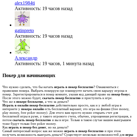
alex1984ti
Активность: 19 часов назад
gatinpreto
Активность: 19 часов назад
Александр
Активность: 19 часов, 1 минута назад
Покер для начинающих
Что нужно сделать, что бы начать
играть в покер бесплатно
? Ознакомиться с
правилами покера. Выбрать покеррум где планируете начать свою карьеру игрока в
покер. Зарегистрироваться в покер комнате, указав код дающий право на
покер бонус
.
После этого можно будет,
скачать покер бесплатно
и приступить к игре.
Что же в
покере бесплатно
, а что за деньги?
Играть в онлайн покер бесплатно
действительно просто, как и у любой игры в
интернете у
покера онлайн
есть бесплатный вариант, это игра на фишки (free money,
play money, free poker money). Для этого вам просто нужно открыть счет для
бесплатной игры в руме, у такого игрового счета, обычно, упрощенная регистрация, а
потом
скачать покер бесплатно
и вы в игре. Только в таком случае вашим выигрышем
тоже будут только free poker money.
Как
играть в покер без денег
, но на деньги?
Самый интересный вопрос как же можно
играть в покер бесплатно
и при этом
получить возможность выиграть деньги? Существует несколько возможностей для
игры