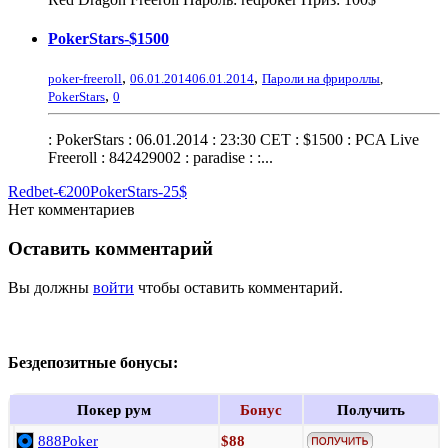
PokerStars-$1500
,
,
poker-freeroll
06.01.2014
06.01.2014
Пароли на фрироллы
,
,
PokerStars
0
: PokerStars : 06.01.2014 : 23:30 CET : $1500 : PCA Live
Freeroll : 842429002 : paradise : :...
Redbet-€200
PokerStars-25$
Нет комментариев
Оставить комментарий
Вы должны
войти
чтобы оставить комментарий.
Бездепозитные бонусы:
Покер рум
Бонус
Получить
888Poker
$88