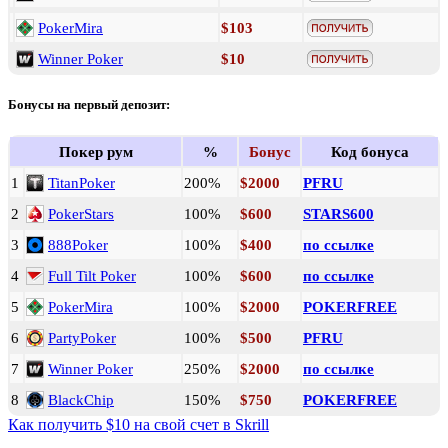
PokerMira
$103
Winner Poker
$10
Бонусы на первый депозит:
Покер рум
%
Бонус
Код бонуса
1
TitanPoker
200%
$2000
PFRU
2
PokerStars
100%
$600
STARS600
3
888Poker
100%
$400
по ссылке
4
Full Tilt Poker
100%
$600
по ссылке
5
PokerMira
100%
$2000
POKERFREE
6
PartyPoker
100%
$500
PFRU
7
Winner Poker
250%
$2000
по ссылке
8
BlackChip
150%
$750
POKERFREE
Как получить $10 на свой счет в Skrill