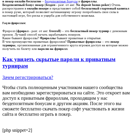
в покер онлайн бесплатно
–
бездепозитные бонусы
и
фрироллы
.
Бездепозитный бонус покер
(
бездеп
- разг. от анг.
No deposit bonus poker
) Очень
распространен в
онлайн покере
и представляет собой
бесплатный стартовый капитал
в покер руме, который позволяет начинающему игроку попробовать свои силы в
настоящей игре, без риска и ущерба для собственного кошелька.
Faq по фрироллам:
Фриролл (
фрирол
- разг. от анг.
freeroll
) – это
бесплатный покер турнир
с денежным
призом. Лучший способ начать зарабатывать покером.
Какие бывают фрироллы?
Фрироллы
бывают приватные и открытые.
В чем преимущество приватных фрироллов?
Приватные фрироллы
– это
покер
турниры
, организованные для ограниченного круга игроков доступ на которые можно
получить по билету или
паролю на фриролл
.
Как увидеть скрытые пароли к приватным
турнирам
Зачем регистрироваться?
Чтобы стать полноценным участником нашего сообщества
вам необходимо зарегистрироваться на сайте. Это откроет вам
доступ к приватным фрироллам, проходящим у нас
бездепозитным бонусам и другим акциям. После этого вы
сможете бесплатно скачать покер софт участвовать в жизни
сайта и бесплатно играть в покер.
[php snippet=2]