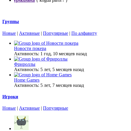
epskuslota
{ kogda parol'? }
Группы
Новые
|
Активные
|
Популярные
|
По алфавиту
Новости покера
Активность: 1 год, 10 месяцев назад
Фрироллы
Активность: 5 лет, 5 месяцев назад
Home Games
Активность: 5 лет, 7 месяцев назад
Игроки
Новые
|
Активные
|
Популярные