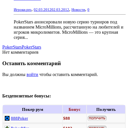
,
,
,
Игроки.pro
02.03.2012
02.03.2012
Новости
0
PokerStars анонсировали новую серию турниров под
названием MicroMillions, рассчитанную на любителей и
игроков микролимитов. MicroMillions — это крупная
серия...
PokerStars
PokerStars
Нет комментариев
Оставить комментарий
Вы должны
войти
чтобы оставить комментарий.
Бездепозитные бонусы:
Покер рум
Бонус
Получить
888Poker
$88