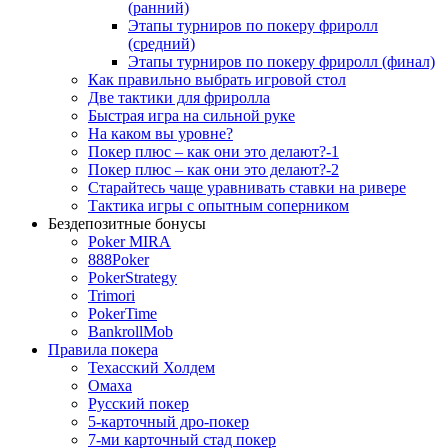
(ранний)
Этапы турниров по покеру фриролл
(средний)
Этапы турниров по покеру фриролл (финал)
Как правильно выбрать игровой стол
Две тактики для фриролла
Быстрая игра на сильной руке
На каком вы уровне?
Покер плюс – как они это делают?-1
Покер плюс – как они это делают?-2
Старайтесь чаще уравнивать ставки на ривере
Тактика игры с опытным соперником
Бездепозитные бонусы
Poker MIRA
888Poker
PokerStrategy
Trimori
PokerTime
BankrollMob
Правила покера
Техасский Холдем
Омаха
Русский покер
5-карточный дро-покер
7-ми карточный стад покер