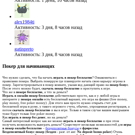
Активность: 1 день, 16 часов назад
alex1984ti
Активность: 3 дня, 8 часов назад
gatinpreto
Активность: 3 дня, 8 часов назад
Покер для начинающих
Что нужно сделать, что бы начать
играть в покер бесплатно
? Ознакомиться с
правилами покера. Выбрать покеррум где планируете начать свою карьеру игрока в
покер. Зарегистрироваться в покер комнате, указав код дающий право на
покер бонус
.
После этого можно будет,
скачать покер бесплатно
и приступить к игре.
Что же в
покере бесплатно
, а что за деньги?
Играть в онлайн покер бесплатно
действительно просто, как и у любой игры в
интернете у
покера онлайн
есть бесплатный вариант, это игра на фишки (free money,
play money, free poker money). Для этого вам просто нужно открыть счет для
бесплатной игры в руме, у такого игрового счета, обычно, упрощенная регистрация, а
потом
скачать покер бесплатно
и вы в игре. Только в таком случае вашим выигрышем
тоже будут только free poker money.
Как
играть в покер без денег
, но на деньги?
Самый интересный вопрос как же можно
играть в покер бесплатно
и при этом
получить возможность выиграть деньги? Существует несколько возможностей для
игры
в покер онлайн бесплатно
–
бездепозитные бонусы
и
фрироллы
.
Бездепозитный бонус покер
(
бездеп
- разг. от анг.
No deposit bonus poker
) Очень