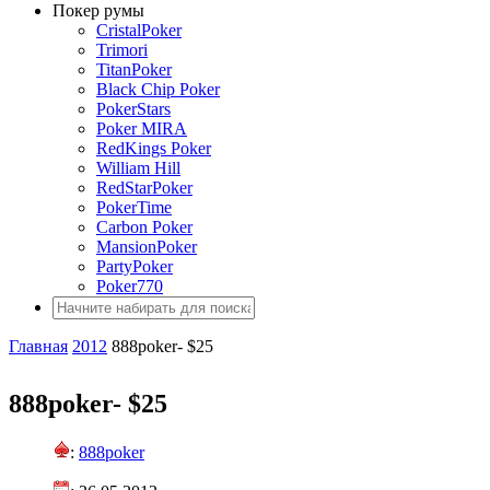
Покер румы
CristalPoker
Trimori
TitanPoker
Black Chip Poker
PokerStars
Poker MIRA
RedKings Poker
William Hill
RedStarPoker
PokerTime
Carbon Poker
MansionPoker
PartyPoker
Poker770
Главная
2012
888poker- $25
888poker- $25
:
888poker