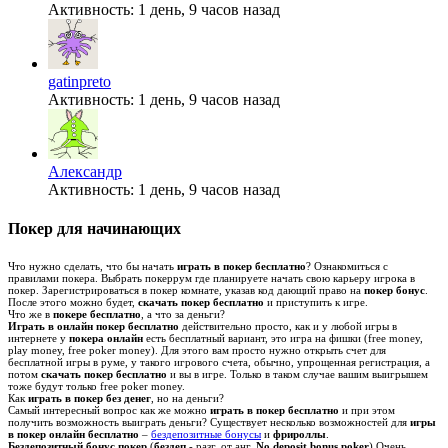
Активность: 1 день, 9 часов назад
gatinpreto
Активность: 1 день, 9 часов назад
Александр
Активность: 1 день, 9 часов назад
Покер для начинающих
Что нужно сделать, что бы начать
играть в покер бесплатно
? Ознакомиться с
правилами покера. Выбрать покеррум где планируете начать свою карьеру игрока в
покер. Зарегистрироваться в покер комнате, указав код дающий право на
покер бонус
.
После этого можно будет,
скачать покер бесплатно
и приступить к игре.
Что же в
покере бесплатно
, а что за деньги?
Играть в онлайн покер бесплатно
действительно просто, как и у любой игры в
интернете у
покера онлайн
есть бесплатный вариант, это игра на фишки (free money,
play money, free poker money). Для этого вам просто нужно открыть счет для
бесплатной игры в руме, у такого игрового счета, обычно, упрощенная регистрация, а
потом
скачать покер бесплатно
и вы в игре. Только в таком случае вашим выигрышем
тоже будут только free poker money.
Как
играть в покер без денег
, но на деньги?
Самый интересный вопрос как же можно
играть в покер бесплатно
и при этом
получить возможность выиграть деньги? Существует несколько возможностей для
игры
в покер онлайн бесплатно
–
бездепозитные бонусы
и
фрироллы
.
Бездепозитный бонус покер
(
бездеп
- разг. от анг.
No deposit bonus poker
) Очень