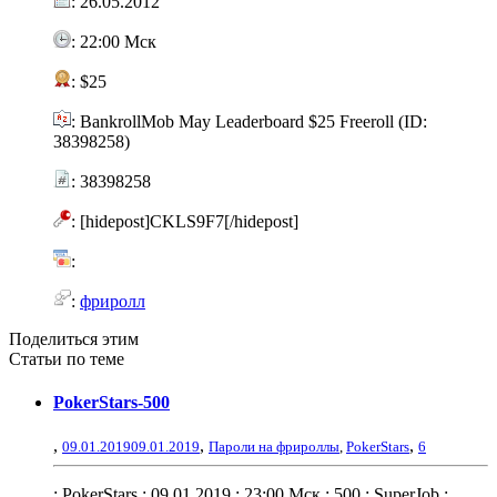
: 26.05.2012
: 22:00 Мск
: $25
: BankrollMob May Leaderboard $25 Freeroll (ID:
38398258)
: 38398258
: [hidepost]CKLS9F7[/hidepost]
:
:
фриролл
Поделиться этим
Cтатьи по теме
PokerStars-500
,
,
,
09.01.2019
09.01.2019
Пароли на фрироллы
,
PokerStars
6
: PokerStars : 09.01.2019 : 23:00 Мск : 500 : SuperJob :