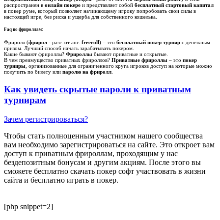
распространен в
онлайн покере
и представляет собой
бесплатный стартовый капитал
в покер руме, который позволяет начинающему игроку попробовать свои силы в
настоящей игре, без риска и ущерба для собственного кошелька.
Faq по фрироллам:
Фриролл (
фрирол
- разг. от анг.
freeroll
) – это
бесплатный покер турнир
с денежным
призом. Лучший способ начать зарабатывать покером.
Какие бывают фрироллы?
Фрироллы
бывают приватные и открытые.
В чем преимущество приватных фрироллов?
Приватные фрироллы
– это
покер
турниры
, организованные для ограниченного круга игроков доступ на которые можно
получить по билету или
паролю на фриролл
.
Как увидеть скрытые пароли к приватным
турнирам
Зачем регистрироваться?
Чтобы стать полноценным участником нашего сообщества
вам необходимо зарегистрироваться на сайте. Это откроет вам
доступ к приватным фрироллам, проходящим у нас
бездепозитным бонусам и другим акциям. После этого вы
сможете бесплатно скачать покер софт участвовать в жизни
сайта и бесплатно играть в покер.
[php snippet=2]