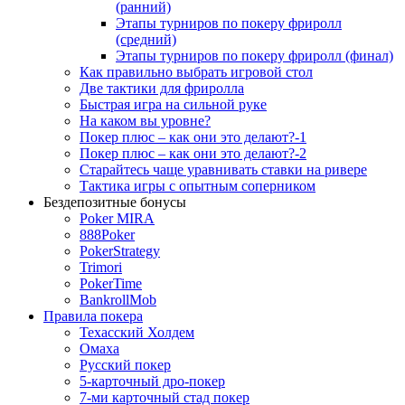
(ранний)
Этапы турниров по покеру фриролл
(средний)
Этапы турниров по покеру фриролл (финал)
Как правильно выбрать игровой стол
Две тактики для фриролла
Быстрая игра на сильной руке
На каком вы уровне?
Покер плюс – как они это делают?-1
Покер плюс – как они это делают?-2
Старайтесь чаще уравнивать ставки на ривере
Тактика игры с опытным соперником
Бездепозитные бонусы
Poker MIRA
888Poker
PokerStrategy
Trimori
PokerTime
BankrollMob
Правила покера
Техасский Холдем
Омаха
Русский покер
5-карточный дро-покер
7-ми карточный стад покер