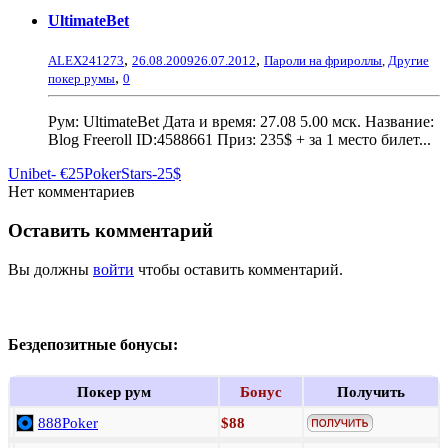
UltimateBet
,
,
ALEX241273
26.08.2009
26.07.2012
Пароли на фрироллы
,
Другие
,
покер румы
0
Рум: UltimateBet Дата и время: 27.08 5.00 мск. Название:
Blog Freeroll ID:4588661 Приз: 235$ + за 1 место билет...
Unibet- €25
PokerStars-25$
Нет комментариев
Оставить комментарий
Вы должны
войти
чтобы оставить комментарий.
Бездепозитные бонусы:
Покер рум
Бонус
Получить
888Poker
$88