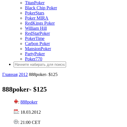
TitanPoker
Black Chip Poker
PokerStars
Poker MIRA
RedKings Poker
William Hill
RedStarPoker
PokerTime
Carbon Poker
MansionPoker
PartyPoker
Poker770
Главная
2012
888poker- $125
888poker- $125
:
888poker
: 18.03.2012
: 21:00 CET