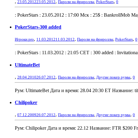
,
,
,
23.05.2012
23.05.2012
Пароли на фрироллы
,
PokerStars
0
: PokerStars : 23.05.2012 : 17:00 Мск : 25$ : BankrollMob Ma
PokerStars-300 added
,
,
,
Игроки.pro
11.03.2012
11.03.2012
Пароли на фрироллы
,
PokerStars
0
: PokerStars : 11.03.2012 : 21:05 CET : 300 added : Invitationa
UltimateBet
,
,
,
28.04.2010
26.07.2012
Пароли на фрироллы
,
Другие покер румы
0
Рум: UltimateBet Дата и время: 28.04 20:30 ET Название: ti
Chilipoker
,
,
,
07.12.2009
26.07.2012
Пароли на фрироллы
,
Другие покер румы
0
Рум: Chilipoker Дата и время: 22.12 Название: FTR $200 F