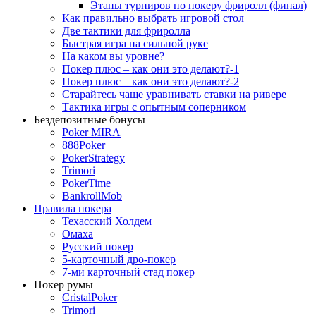
Этапы турниров по покеру фриролл (финал)
Как правильно выбрать игровой стол
Две тактики для фриролла
Быстрая игра на сильной руке
На каком вы уровне?
Покер плюс – как они это делают?-1
Покер плюс – как они это делают?-2
Старайтесь чаще уравнивать ставки на ривере
Тактика игры с опытным соперником
Бездепозитные бонусы
Poker MIRA
888Poker
PokerStrategy
Trimori
PokerTime
BankrollMob
Правила покера
Техасский Холдем
Омаха
Русский покер
5-карточный дро-покер
7-ми карточный стад покер
Покер румы
CristalPoker
Trimori