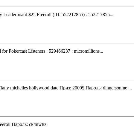
y Leaderboard $25 Freeroll (ID: 552217855) : 552217855...
l for Pokercast Listeners : 529466237 : micromillions...
ffany michelles hollywood date Приз: 2000$ Пароль: dinnersonme ...
reeroll Пароль: ck4nw8z