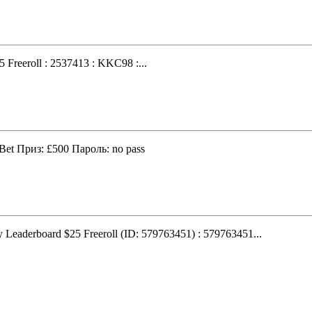
5 Freeroll : 2537413 : KKC98 :...
Bet Приз: £500 Пароль: no pass
ly Leaderboard $25 Freeroll (ID: 579763451) : 579763451...