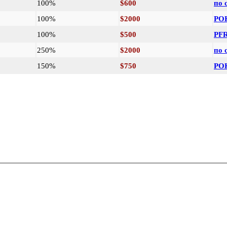
100%
$600
по 
100%
$2000
PO
100%
$500
PF
250%
$2000
по 
150%
$750
PO