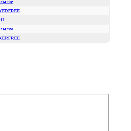
ссылке
KERFREE
RU
ссылке
KERFREE