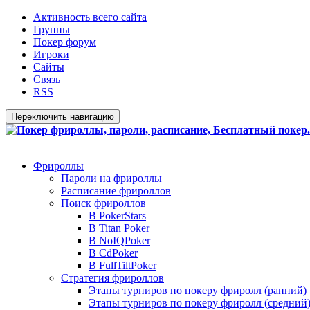
Активность всего сайта
Группы
Покер форум
Игроки
Сайты
Связь
RSS
Переключить навигацию
Фрироллы
Пароли на фрироллы
Расписание фрироллов
Поиск фрироллов
В PokerStars
В Titan Poker
В NoIQPoker
В CdPoker
В FullTiltPoker
Стратегия фрироллов
Этапы турниров по покеру фриролл (ранний)
Этапы турниров по покеру фриролл (средний