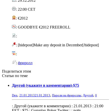
: 29.12.2012
: 22:00 CET
: €2012
: GOODBYE €2012 FREEROLL
:
: [hidepost]Make any deposit in December[/hidepost]
:
:
фриролл
Поделиться этим
Cтатьи по теме
Другой (укажите в комментарии)-$75
,
,
,
Den
21.01.2013
21.01.2013
Пароли на фрироллы
,
Другой
0
: Другой (укажите в комментарии) : 21.01.2013 : 21:00
EET : $75 : Guruplay Poker Twitter : : notts...