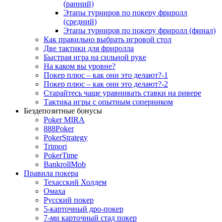
(ранний)
Этапы турниров по покеру фриролл
(средний)
Этапы турниров по покеру фриролл (финал)
Как правильно выбрать игровой стол
Две тактики для фриролла
Быстрая игра на сильной руке
На каком вы уровне?
Покер плюс – как они это делают?-1
Покер плюс – как они это делают?-2
Старайтесь чаще уравнивать ставки на ривере
Тактика игры с опытным соперником
Бездепозитные бонусы
Poker MIRA
888Poker
PokerStrategy
Trimori
PokerTime
BankrollMob
Правила покера
Техасский Холдем
Омаха
Русский покер
5-карточный дро-покер
7-ми карточный стад покер