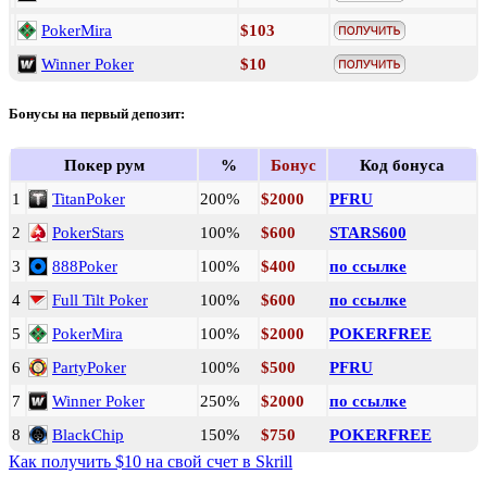
PokerMira
$103
Winner Poker
$10
Бонусы на первый депозит:
Покер рум
%
Бонус
Код бонуса
1
TitanPoker
200%
$2000
PFRU
2
PokerStars
100%
$600
STARS600
3
888Poker
100%
$400
по ссылке
4
Full Tilt Poker
100%
$600
по ссылке
5
PokerMira
100%
$2000
POKERFREE
6
PartyPoker
100%
$500
PFRU
7
Winner Poker
250%
$2000
по ссылке
8
BlackChip
150%
$750
POKERFREE
Как получить $10 на свой счет в Skrill