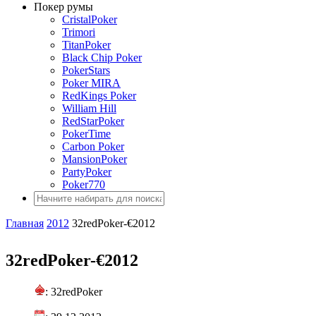
Покер румы
CristalPoker
Trimori
TitanPoker
Black Chip Poker
PokerStars
Poker MIRA
RedKings Poker
William Hill
RedStarPoker
PokerTime
Carbon Poker
MansionPoker
PartyPoker
Poker770
Главная
2012
32redPoker-€2012
32redPoker-€2012
: 32redPoker