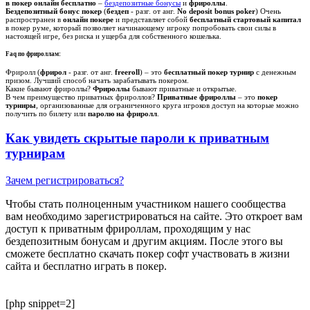
в покер онлайн бесплатно
–
бездепозитные бонусы
и
фрироллы
.
Бездепозитный бонус покер
(
бездеп
- разг. от анг.
No deposit bonus poker
) Очень
распространен в
онлайн покере
и представляет собой
бесплатный стартовый капитал
в покер руме, который позволяет начинающему игроку попробовать свои силы в
настоящей игре, без риска и ущерба для собственного кошелька.
Faq по фрироллам:
Фриролл (
фрирол
- разг. от анг.
freeroll
) – это
бесплатный покер турнир
с денежным
призом. Лучший способ начать зарабатывать покером.
Какие бывают фрироллы?
Фрироллы
бывают приватные и открытые.
В чем преимущество приватных фрироллов?
Приватные фрироллы
– это
покер
турниры
, организованные для ограниченного круга игроков доступ на которые можно
получить по билету или
паролю на фриролл
.
Как увидеть скрытые пароли к приватным
турнирам
Зачем регистрироваться?
Чтобы стать полноценным участником нашего сообщества
вам необходимо зарегистрироваться на сайте. Это откроет вам
доступ к приватным фрироллам, проходящим у нас
бездепозитным бонусам и другим акциям. После этого вы
сможете бесплатно скачать покер софт участвовать в жизни
сайта и бесплатно играть в покер.
[php snippet=2]