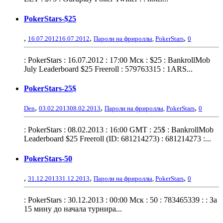
PokerStars-$25
,
,
,
16.07.2012
16.07.2012
Пароли на фрироллы
,
PokerStars
0
: PokerStars : 16.07.2012 : 17:00 Мск : $25 : BankrollMob
July Leaderboard $25 Freeroll : 579763315 : 1ARS...
PokerStars-25$
,
,
,
Den
03.02.2013
08.02.2013
Пароли на фрироллы
,
PokerStars
0
: PokerStars : 08.02.2013 : 16:00 GMT : 25$ : BankrollMob
Leaderboard $25 Freeroll (ID: 681214273) : 681214273 :...
PokerStars-50
,
,
,
31.12.2013
31.12.2013
Пароли на фрироллы
,
PokerStars
0
: PokerStars : 30.12.2013 : 00:00 Мск : 50 : 783465339 : : За
15 мину до начала турнира...