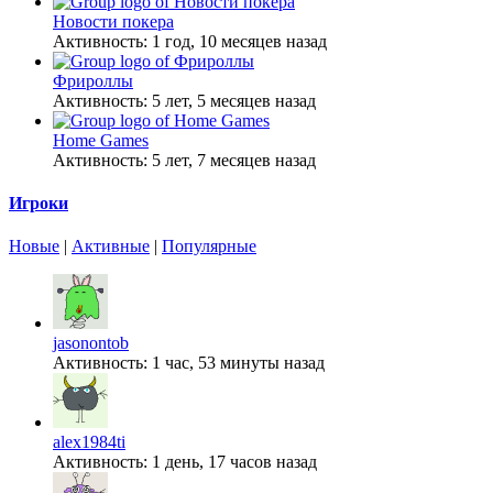
Новости покера
Активность: 1 год, 10 месяцев назад
Фрироллы
Активность: 5 лет, 5 месяцев назад
Home Games
Активность: 5 лет, 7 месяцев назад
Игроки
Новые
|
Активные
|
Популярные
jasonontob
Активность: 1 час, 53 минуты назад
alex1984ti
Активность: 1 день, 17 часов назад