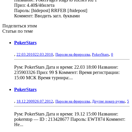
Приз: 4.40$/4билета
Пароль: [hidepost] RRFEB [/hidepost]
Коммент: Вводить загл. буквами
Поделиться этим
Cтатьи по теме
PokerStars
,
,
,
22.03.2010
22.03.2010
Пароли на фрироллы
,
PokerStars
0
Рум: PokerStars Дата и время: 22.03 18:00 Название:
235903326 Приз: 99 $ Коммент: Время регистрации:
15:00 МСК Время турнира:...
PokerStars
,
,
,
18.12.2009
26.07.2012
Пароли на фрироллы
,
Другие покер румы
5
Рум: PokerStars Дата и время: 19.12 15:00 Название:
pokerstop — ID : 213428677 Пароль: EWT874 Коммент:
Не...