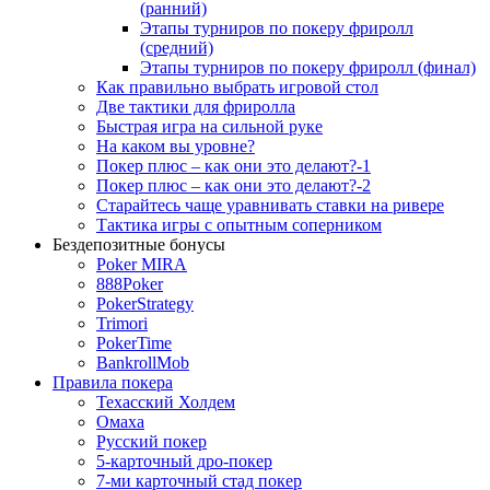
(ранний)
Этапы турниров по покеру фриролл
(средний)
Этапы турниров по покеру фриролл (финал)
Как правильно выбрать игровой стол
Две тактики для фриролла
Быстрая игра на сильной руке
На каком вы уровне?
Покер плюс – как они это делают?-1
Покер плюс – как они это делают?-2
Старайтесь чаще уравнивать ставки на ривере
Тактика игры с опытным соперником
Бездепозитные бонусы
Poker MIRA
888Poker
PokerStrategy
Trimori
PokerTime
BankrollMob
Правила покера
Техасский Холдем
Омаха
Русский покер
5-карточный дро-покер
7-ми карточный стад покер