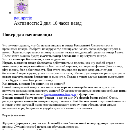
gatinpreto
Активность: 2 дня, 18 часов назад
Покер для начинающих
Что нужно сделать, что бы начать
играть в покер бесплатно
? Ознакомиться с
правилами покера. Выбрать покеррум где планируете начать свою карьеру игрока в
покер. Зарегистрироваться в покер комнате, указав код дающий право на
покер бонус
.
После этого можно будет,
скачать покер бесплатно
и приступить к игре.
Что же в
покере бесплатно
, а что за деньги?
Играть в онлайн покер бесплатно
действительно просто, как и у любой игры в
интернете у
покера онлайн
есть бесплатный вариант, это игра на фишки (free money,
play money, free poker money). Для этого вам просто нужно открыть счет для
бесплатной игры в руме, у такого игрового счета, обычно, упрощенная регистрация, а
потом
скачать покер бесплатно
и вы в игре. Только в таком случае вашим выигрышем
тоже будут только free poker money.
Как
играть в покер без денег
, но на деньги?
Самый интересный вопрос как же можно
играть в покер бесплатно
и при этом
получить возможность выиграть деньги? Существует несколько возможностей для
игры
в покер онлайн бесплатно
–
бездепозитные бонусы
и
фрироллы
.
Бездепозитный бонус покер
(
бездеп
- разг. от анг.
No deposit bonus poker
) Очень
распространен в
онлайн покере
и представляет собой
бесплатный стартовый капитал
в покер руме, который позволяет начинающему игроку попробовать свои силы в
настоящей игре, без риска и ущерба для собственного кошелька.
Faq по фрироллам:
Фриролл (
фрирол
- разг. от анг.
freeroll
) – это
бесплатный покер турнир
с денежным
призом. Лучший способ начать зарабатывать покером.