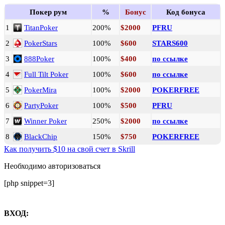
Покер рум
%
Бонус
Код бонуса
1
TitanPoker
200%
$2000
PFRU
2
PokerStars
100%
$600
STARS600
3
888Poker
100%
$400
по ссылке
4
Full Tilt Poker
100%
$600
по ссылке
5
PokerMira
100%
$2000
POKERFREE
6
PartyPoker
100%
$500
PFRU
7
Winner Poker
250%
$2000
по ссылке
8
BlackChip
150%
$750
POKERFREE
Как получить $10 на свой счет в Skrill
Необходимо авторизоваться
[php snippet=3]
ВХОД: