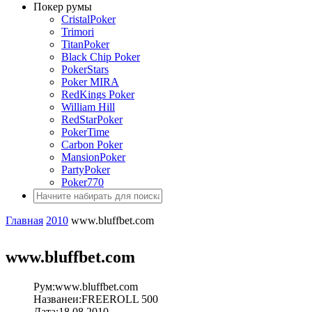
Покер румы
CristalPoker
Trimori
TitanPoker
Black Chip Poker
PokerStars
Poker MIRA
RedKings Poker
William Hill
RedStarPoker
PokerTime
Carbon Poker
MansionPoker
PartyPoker
Poker770
Главная
2010
www.bluffbet.com
www.bluffbet.com
Рум:www.bluffbet.com
Названеи:FREEROLL 500
Дата:18.08.2010