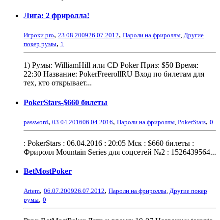
Лига: 2 фриролла!
,
,
Игроки.pro
23.08.2009
26.07.2012
Пароли на фрироллы
,
Другие
,
покер румы
1
1) Румы: WilliamHill или CD Poker Приз: $50 Время:
22:30 Название: PokerFreerollRU Вход по билетам для
тех, кто открывает...
PokerStars-$660 билеты
,
,
,
password
03.04.2016
06.04.2016
Пароли на фрироллы
,
PokerStars
0
: PokerStars : 06.04.2016 : 20:05 Мск : $660 билеты :
Фриролл Mountain Series для соцсетей №2 : 1526439564...
BetMostPoker
,
,
Artem
06.07.2009
26.07.2012
Пароли на фрироллы
,
Другие покер
,
румы
0