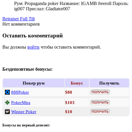
Рум: Propaganda poker Название: IGAMB freeroll Пароль:
ig007 Прислал: Gladiator007
Betraiser
Full Tilt
Нет комментариев
Оставить комментарий
Вы должны
войти
чтобы оставить комментарий.
Бездепозитные бонусы:
Покер рум
Бонус
Получить
888Poker
$88
PokerMira
$103
Winner Poker
$10
Бонусы на первый депозит: