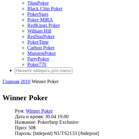
TitanPoker
Black Chip Poker
PokerStars
Poker MIRA
RedKings Poker
William Hill
RedStarPoker
PokerTime
Carbon Poker
MansionPoker
PartyPoker
Poker770
Главная
2010
Winner Poker
Winner Poker
Рум:
Winner Poker
Дата и время: 30.04 19.00
Название: PokerStop Exclusive
Приз: 50$
Пароль: [hidepost] NUTS2133 [/hidepost]