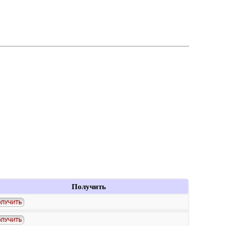
Получить