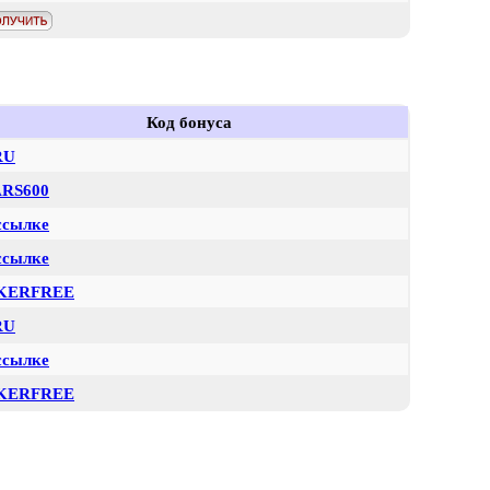
Код бонуса
RU
ARS600
ссылке
ссылке
KERFREE
RU
ссылке
KERFREE