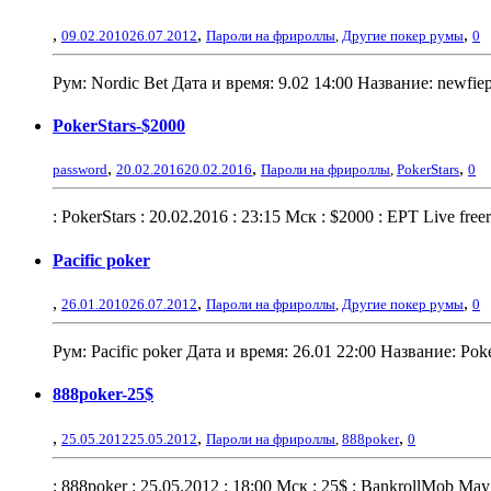
,
,
,
09.02.2010
26.07.2012
Пароли на фрироллы
,
Другие покер румы
0
Рум: Nordic Bet Дата и время: 9.02 14:00 Название: newfie
PokerStars-$2000
,
,
,
password
20.02.2016
20.02.2016
Пароли на фрироллы
,
PokerStars
0
: PokerStars : 20.02.2016 : 23:15 Мск : $2000 : EPT Live free
Pacific poker
,
,
,
26.01.2010
26.07.2012
Пароли на фрироллы
,
Другие покер румы
0
Рум: Pacific poker Дата и время: 26.01 22:00 Название: Pok
888poker-25$
,
,
,
25.05.2012
25.05.2012
Пароли на фрироллы
,
888poker
0
: 888poker : 25.05.2012 : 18:00 Мск : 25$ : BankrollMob May