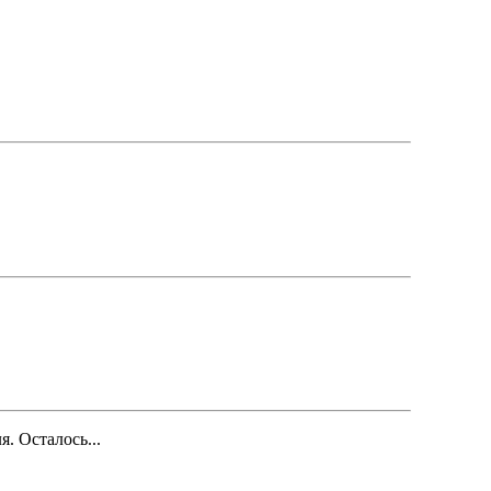
я. Осталось...