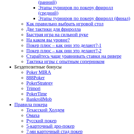
(ранний)
Этапы турниров по покеру фриролл
(средний)
Этапы турниров по покеру фриролл (финал)
Как правильно выбрать игровой стол
Две тактики для фриролла
Быстрая игра на сильной руке
На каком вы уровне?
Покер плюс – как они это делают?-1
Покер плюс – как они это делают?-2
Старайтесь чаще уравнивать ставки на ривере
Тактика игры с опытным соперником
Бездепозитные бонусы
Poker MIRA
888Poker
PokerStrategy
Trimori
PokerTime
BankrollMob
Правила покера
Техасский Холдем
Омаха
Русский покер
5-карточный дро-покер
7-ми карточный стад покер