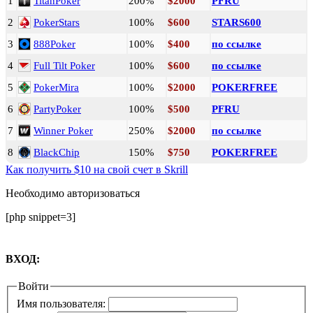
1
TitanPoker
200%
$2000
PFRU
2
PokerStars
100%
$600
STARS600
3
888Poker
100%
$400
по ссылке
4
Full Tilt Poker
100%
$600
по ссылке
5
PokerMira
100%
$2000
POKERFREE
6
PartyPoker
100%
$500
PFRU
7
Winner Poker
250%
$2000
по ссылке
8
BlackChip
150%
$750
POKERFREE
Как получить $10 на свой счет в Skrill
Необходимо авторизоваться
[php snippet=3]
ВХОД:
Войти
Имя пользователя: