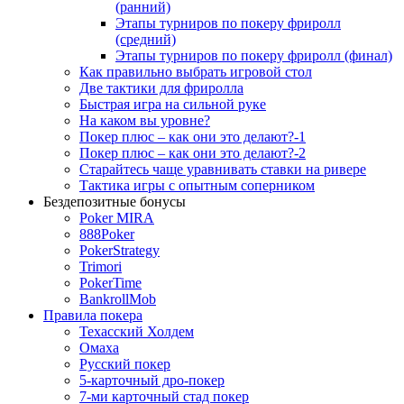
(ранний)
Этапы турниров по покеру фриролл
(средний)
Этапы турниров по покеру фриролл (финал)
Как правильно выбрать игровой стол
Две тактики для фриролла
Быстрая игра на сильной руке
На каком вы уровне?
Покер плюс – как они это делают?-1
Покер плюс – как они это делают?-2
Старайтесь чаще уравнивать ставки на ривере
Тактика игры с опытным соперником
Бездепозитные бонусы
Poker MIRA
888Poker
PokerStrategy
Trimori
PokerTime
BankrollMob
Правила покера
Техасский Холдем
Омаха
Русский покер
5-карточный дро-покер
7-ми карточный стад покер