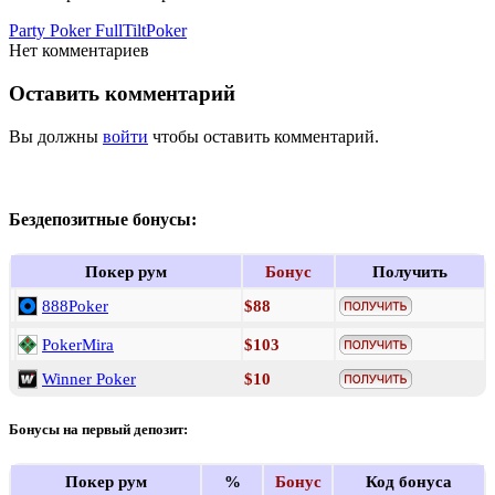
Party Poker
FullTiltPoker
Нет комментариев
Оставить комментарий
Вы должны
войти
чтобы оставить комментарий.
Бездепозитные бонусы:
Покер рум
Бонус
Получить
888Poker
$88
PokerMira
$103
Winner Poker
$10
Бонусы на первый депозит:
Покер рум
%
Бонус
Код бонуса