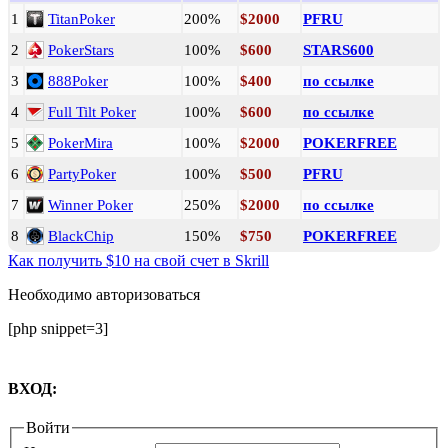
1
TitanPoker
200%
$2000
PFRU
2
PokerStars
100%
$600
STARS600
3
888Poker
100%
$400
по ссылке
4
Full Tilt Poker
100%
$600
по ссылке
5
PokerMira
100%
$2000
POKERFREE
6
PartyPoker
100%
$500
PFRU
7
Winner Poker
250%
$2000
по ссылке
8
BlackChip
150%
$750
POKERFREE
Как получить $10 на свой счет в Skrill
Необходимо авторизоваться
[php snippet=3]
ВХОД:
Войти