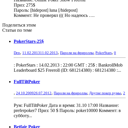
Приз: 275$
Пароль: [hidepost] luna [/hidepost]
Коммент: Не проверял ((( Но надеюсь ….
Поделиться этим
Cтатьи по теме
PokerStars-25$
,
,
,
Den
11.02.2013
11.02.2013
Пароли на фрироллы
,
PokerStars
0
: PokerStars : 14.02.2013 : 22:00 GMT : 25$ : BankrollMob
Leaderboard $25 Freeroll (ID: 681214380) : 681214380 :...
FullTiltPoker
,
,
,
24.10.2009
26.07.2012
Пароли на фрироллы
,
Другие покер румы
2
Рум: FullTiltPoker Дата и время: 31.10 17:00 Название:
preferpoker7 Приз: 50 $ Пароль: poker10000 Коммент: в
субботу...
Betfair Poker