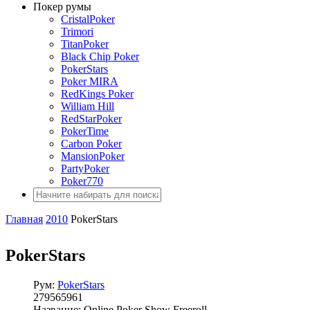
Покер румы
CristalPoker
Trimori
TitanPoker
Black Chip Poker
PokerStars
Poker MIRA
RedKings Poker
William Hill
RedStarPoker
PokerTime
Carbon Poker
MansionPoker
PartyPoker
Poker770
Главная
2010
PokerStars
PokerStars
Рум:
PokerStars
279565961
Название: Online Poker Show Freeroll