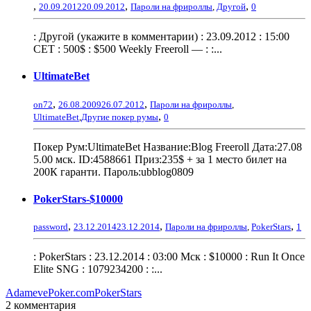
,
,
,
20.09.2012
20.09.2012
Пароли на фрироллы
,
Другой
0
: Другой (укажите в комментарии) : 23.09.2012 : 15:00
CET : 500$ : $500 Weekly Freeroll — : :...
UltimateBet
,
,
on72
26.08.2009
26.07.2012
Пароли на фрироллы
,
,
UltimateBet
,
Другие покер румы
0
Покер Рум:UltimateBet Название:Blog Freeroll Дата:27.08
5.00 мск. ID:4588661 Приз:235$ + за 1 место билет на
200К гаранти. Пароль:ubblog0809
PokerStars-$10000
,
,
,
password
23.12.2014
23.12.2014
Пароли на фрироллы
,
PokerStars
1
: PokerStars : 23.12.2014 : 03:00 Мск : $10000 : Run It Once
Elite SNG : 1079234200 : :...
AdamevePoker.com
PokerStars
2 комментария