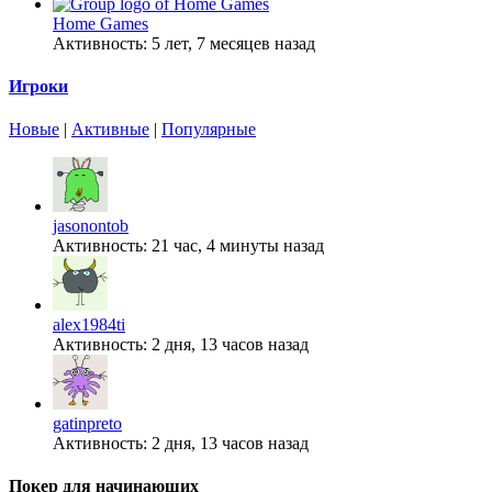
Home Games
Активность: 5 лет, 7 месяцев назад
Игроки
Новые
|
Активные
|
Популярные
jasonontob
Активность: 21 час, 4 минуты назад
alex1984ti
Активность: 2 дня, 13 часов назад
gatinpreto
Активность: 2 дня, 13 часов назад
Покер для начинающих