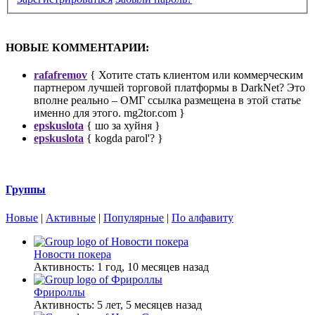
НОВЫЕ КОММЕНТАРИИ:
rafafremov
{ Хотите стать клиентом или коммерческим
партнером лучшей торговой платформы в DarkNet? Это
вполне реально – ОМГ ссылка размещена в этой статье
именно для этого. mg2tor.com }
epskuslota
{ шо за хуйня }
epskuslota
{ kogda parol'? }
Группы
Новые
|
Активные
|
Популярные
|
По алфавиту
Новости покера
Активность: 1 год, 10 месяцев назад
Фрироллы
Активность: 5 лет, 5 месяцев назад