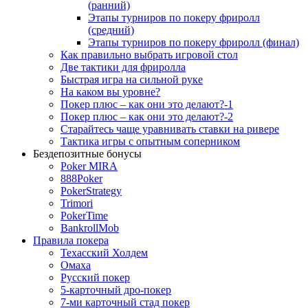
(ранний)
Этапы турниров по покеру фриролл
(средний)
Этапы турниров по покеру фриролл (финал)
Как правильно выбрать игровой стол
Две тактики для фриролла
Быстрая игра на сильной руке
На каком вы уровне?
Покер плюс – как они это делают?-1
Покер плюс – как они это делают?-2
Старайтесь чаще уравнивать ставки на ривере
Тактика игры с опытным соперником
Бездепозитные бонусы
Poker MIRA
888Poker
PokerStrategy
Trimori
PokerTime
BankrollMob
Правила покера
Техасский Холдем
Омаха
Русский покер
5-карточный дро-покер
7-ми карточный стад покер