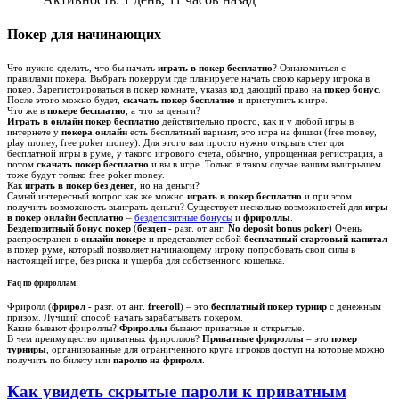
Покер для начинающих
Что нужно сделать, что бы начать
играть в покер бесплатно
? Ознакомиться с
правилами покера. Выбрать покеррум где планируете начать свою карьеру игрока в
покер. Зарегистрироваться в покер комнате, указав код дающий право на
покер бонус
.
После этого можно будет,
скачать покер бесплатно
и приступить к игре.
Что же в
покере бесплатно
, а что за деньги?
Играть в онлайн покер бесплатно
действительно просто, как и у любой игры в
интернете у
покера онлайн
есть бесплатный вариант, это игра на фишки (free money,
play money, free poker money). Для этого вам просто нужно открыть счет для
бесплатной игры в руме, у такого игрового счета, обычно, упрощенная регистрация, а
потом
скачать покер бесплатно
и вы в игре. Только в таком случае вашим выигрышем
тоже будут только free poker money.
Как
играть в покер без денег
, но на деньги?
Самый интересный вопрос как же можно
играть в покер бесплатно
и при этом
получить возможность выиграть деньги? Существует несколько возможностей для
игры
в покер онлайн бесплатно
–
бездепозитные бонусы
и
фрироллы
.
Бездепозитный бонус покер
(
бездеп
- разг. от анг.
No deposit bonus poker
) Очень
распространен в
онлайн покере
и представляет собой
бесплатный стартовый капитал
в покер руме, который позволяет начинающему игроку попробовать свои силы в
настоящей игре, без риска и ущерба для собственного кошелька.
Faq по фрироллам:
Фриролл (
фрирол
- разг. от анг.
freeroll
) – это
бесплатный покер турнир
с денежным
призом. Лучший способ начать зарабатывать покером.
Какие бывают фрироллы?
Фрироллы
бывают приватные и открытые.
В чем преимущество приватных фрироллов?
Приватные фрироллы
– это
покер
турниры
, организованные для ограниченного круга игроков доступ на которые можно
получить по билету или
паролю на фриролл
.
Как увидеть скрытые пароли к приватным