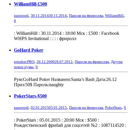
WilliamHill-£500
,
,
,
password
30.11.2014
30.11.2014
Пароли на фрироллы
,
WilliamHill
0
: WilliamHill : 30.11.2014 : 18:00 Мск : £500 : Facebook
WHPS Invitational : : : : фриролл
GoHard Poker
,
,
grindercPRO
26.12.2009
26.07.2012
Пароли на фрироллы
,
Другие
,
покер румы
0
Рум:GoHard Poker Названеи:Santa’s Bash Дата:26.12
Приз:50$ Пароль:naughty
PokerStars-$500
,
,
,
password
02.01.2015
05.01.2015
Пароли на фрироллы
,
PokerStars
0
: PokerStars : 05.01.2015 : 20:00 Мск : $500 :
Рождественский фрибай для соцсетей №2 : 1087114520 :