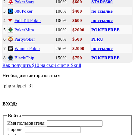
2
PokerStars
100%
$600
STARS600
3
888Poker
100%
$400
по ссылке
4
Full Tilt Poker
100%
$600
по ссылке
5
PokerMira
100%
$2000
POKERFREE
6
PartyPoker
100%
$500
PFRU
7
Winner Poker
250%
$2000
по ссылке
8
BlackChip
150%
$750
POKERFREE
Как получить $10 на свой счет в Skrill
Необходимо авторизоваться
[php snippet=3]
ВХОД:
Войти
Имя пользователя:
Пароль: