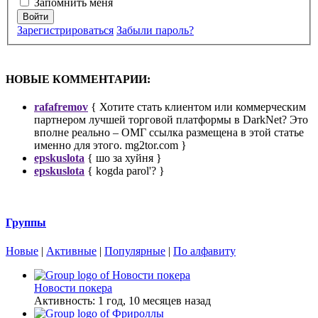
Запомнить меня
Войти
Зарегистрироваться
Забыли пароль?
НОВЫЕ КОММЕНТАРИИ:
rafafremov
{ Хотите стать клиентом или коммерческим
партнером лучшей торговой платформы в DarkNet? Это
вполне реально – ОМГ ссылка размещена в этой статье
именно для этого. mg2tor.com }
epskuslota
{ шо за хуйня }
epskuslota
{ kogda parol'? }
Группы
Новые
|
Активные
|
Популярные
|
По алфавиту
Новости покера
Активность: 1 год, 10 месяцев назад