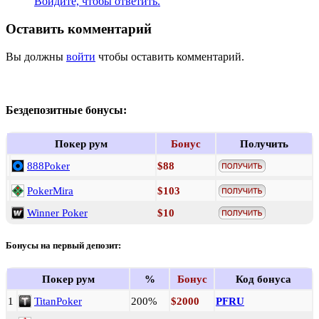
Войдите, чтобы ответить.
Оставить комментарий
Вы должны
войти
чтобы оставить комментарий.
Бездепозитные бонусы:
Покер рум
Бонус
Получить
888Poker
$88
PokerMira
$103
Winner Poker
$10
Бонусы на первый депозит:
Покер рум
%
Бонус
Код бонуса
1
TitanPoker
200%
$2000
PFRU