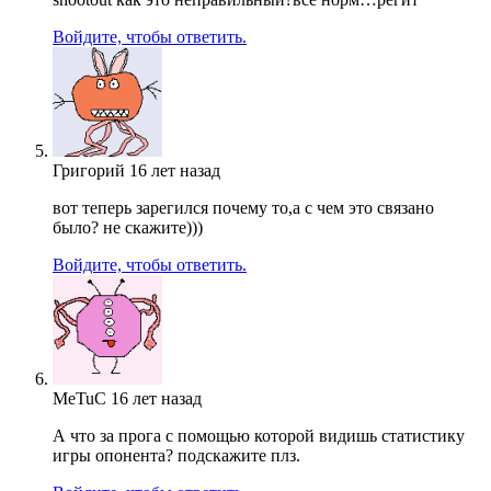
Войдите, чтобы ответить.
Григорий
16 лет назад
вот теперь зарегился почему то,а с чем это связано
было? не скажите)))
Войдите, чтобы ответить.
MeTuC
16 лет назад
А что за прога с помощью которой видишь статистику
игры опонента? подскажите плз.