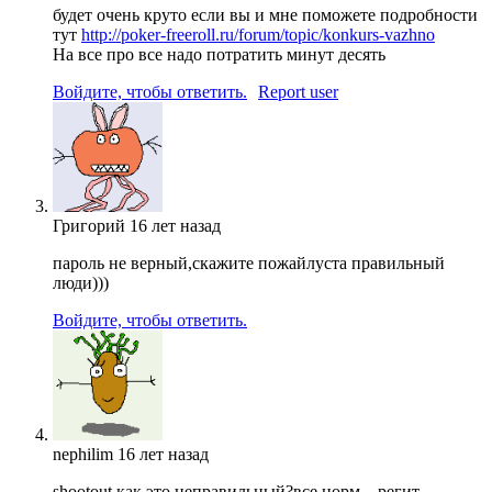
будет очень круто если вы и мне поможете подробности
тут
http://poker-freeroll.ru/forum/topic/konkurs-vazhno
На все про все надо потратить минут десять
Войдите, чтобы ответить.
Report user
Григорий
16 лет назад
пароль не верный,скажите пожайлуста правильный
люди)))
Войдите, чтобы ответить.
nephilim
16 лет назад
shootout как это неправильный?все норм…регит