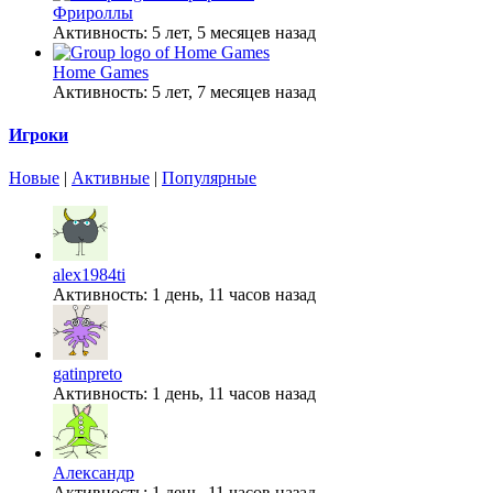
Фрироллы
Активность: 5 лет, 5 месяцев назад
Home Games
Активность: 5 лет, 7 месяцев назад
Игроки
Новые
|
Активные
|
Популярные
alex1984ti
Активность: 1 день, 11 часов назад
gatinpreto
Активность: 1 день, 11 часов назад
Александр
Активность: 1 день, 11 часов назад