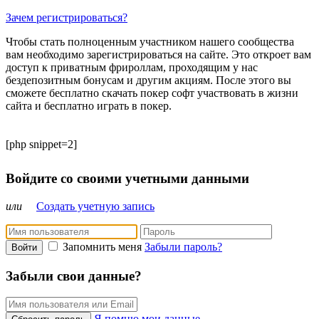
Зачем регистрироваться?
Чтобы стать полноценным участником нашего сообщества
вам необходимо зарегистрироваться на сайте. Это откроет вам
доступ к приватным фрироллам, проходящим у нас
бездепозитным бонусам и другим акциям. После этого вы
сможете бесплатно скачать покер софт участвовать в жизни
сайта и бесплатно играть в покер.
[php snippet=2]
Войдите со своими учетными данными
или
Создать учетную запись
Запомнить меня
Забыли пароль?
Войти
Забыли свои данные?
Я помню мои данные