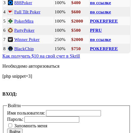
3
888Poker
100%
$400
по ссылке
4
Full Tilt Poker
100%
$600
по ссылке
5
PokerMira
100%
$2000
POKERFREE
6
PartyPoker
100%
$500
PFRU
7
Winner Poker
250%
$2000
по ссылке
8
BlackChip
150%
$750
POKERFREE
Как получить $10 на свой счет в Skrill
Необходимо авторизоваться
[php snippet=3]
ВХОД:
Войти
Имя пользователя:
Пароль:
Запомнить меня
Войти