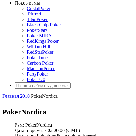
Покер румы
CristalPoker
Trimori
TitanPoker
Black Chip Poker
PokerStars
Poker MIRA
RedKings Poker
William Hill
RedStarPoker
PokerTime
Carbon Poker
MansionPoker
PartyPoker
Poker770
Главная
2010
PokerNordica
PokerNordica
Рум: PokerNordica
Дата и время: 7.02 20:00 (GMT)
Название: PokerNordica Apology Freeroll