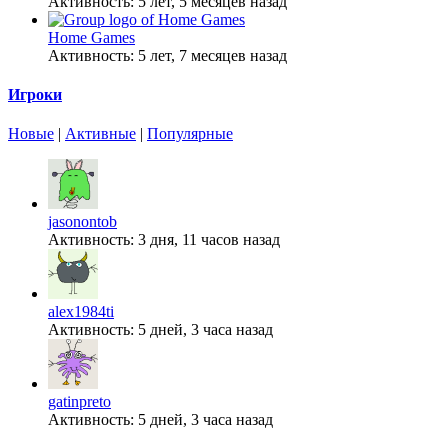
Активность: 5 лет, 5 месяцев назад
Home Games
Активность: 5 лет, 7 месяцев назад
Игроки
Новые
|
Активные
|
Популярные
jasonontob
Активность: 3 дня, 11 часов назад
alex1984ti
Активность: 5 дней, 3 часа назад
gatinpreto
Активность: 5 дней, 3 часа назад