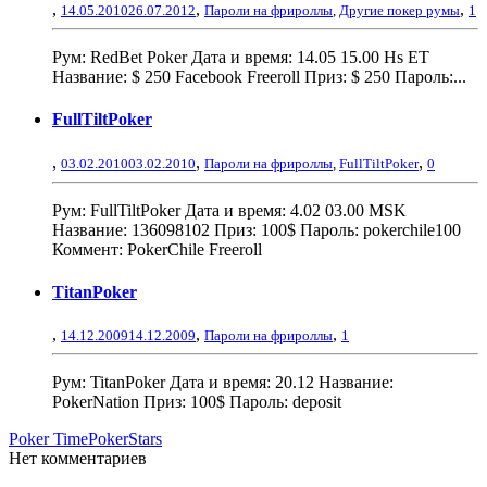
,
,
,
14.05.2010
26.07.2012
Пароли на фрироллы
,
Другие покер румы
1
Рум: RedBet Poker Дата и время: 14.05 15.00 Hs ET
Название: $ 250 Facebook Freeroll Приз: $ 250 Пароль:...
FullTiltPoker
,
,
,
03.02.2010
03.02.2010
Пароли на фрироллы
,
FullTiltPoker
0
Рум: FullTiltPoker Дата и время: 4.02 03.00 MSK
Название: 136098102 Приз: 100$ Пароль: pokerchile100
Коммент: PokerChile Freeroll
TitanPoker
,
,
,
14.12.2009
14.12.2009
Пароли на фрироллы
1
Рум: TitanPoker Дата и время: 20.12 Название:
PokerNation Приз: 100$ Пароль: deposit
Poker Time
PokerStars
Нет комментариев