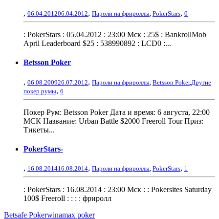
,
,
,
06.04.2012
06.04.2012
Пароли на фрироллы
,
PokerStars
0
: PokerStars : 05.04.2012 : 23:00 Мск : 25$ : BankrollMob
April Leaderboard $25 : 538990892 : LCD0 :...
Betsson Poker
,
,
06.08.2009
26.07.2012
Пароли на фрироллы
,
Betsson Poker
,
Другие
,
покер румы
6
Покер Рум: Betsson Poker Дата и время: 6 августа, 22:00
МСК Название: Urban Battle $2000 Freeroll Tour Приз:
Тикеты...
PokerStars-
,
,
,
16.08.2014
16.08.2014
Пароли на фрироллы
,
PokerStars
1
: PokerStars : 16.08.2014 : 23:00 Мск : : Pokersites Saturday
100$ Freeroll : : : : фриролл
Betsafe Poker
winamax poker