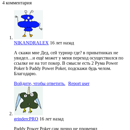
4 комментария
NIKANDRALEX
16 лет назад
А скажи мне Дед, сей турнир где? в приватниках не
увидел…и ещё может у меня переход осуществился по
ссылке не на тот покер. В смысле есть 2 Рума Power
Poker b Paddy Power Poker, подскажи будь челом.
Благодарю.
Войдите, чтобы ответить.
Report user
grindercPRO
16 лет назад
Paddy Power Poker сам лично не проверял