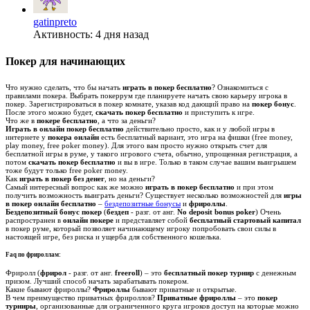
gatinpreto
Активность: 4 дня назад
Покер для начинающих
Что нужно сделать, что бы начать
играть в покер бесплатно
? Ознакомиться с
правилами покера. Выбрать покеррум где планируете начать свою карьеру игрока в
покер. Зарегистрироваться в покер комнате, указав код дающий право на
покер бонус
.
После этого можно будет,
скачать покер бесплатно
и приступить к игре.
Что же в
покере бесплатно
, а что за деньги?
Играть в онлайн покер бесплатно
действительно просто, как и у любой игры в
интернете у
покера онлайн
есть бесплатный вариант, это игра на фишки (free money,
play money, free poker money). Для этого вам просто нужно открыть счет для
бесплатной игры в руме, у такого игрового счета, обычно, упрощенная регистрация, а
потом
скачать покер бесплатно
и вы в игре. Только в таком случае вашим выигрышем
тоже будут только free poker money.
Как
играть в покер без денег
, но на деньги?
Самый интересный вопрос как же можно
играть в покер бесплатно
и при этом
получить возможность выиграть деньги? Существует несколько возможностей для
игры
в покер онлайн бесплатно
–
бездепозитные бонусы
и
фрироллы
.
Бездепозитный бонус покер
(
бездеп
- разг. от анг.
No deposit bonus poker
) Очень
распространен в
онлайн покере
и представляет собой
бесплатный стартовый капитал
в покер руме, который позволяет начинающему игроку попробовать свои силы в
настоящей игре, без риска и ущерба для собственного кошелька.
Faq по фрироллам:
Фриролл (
фрирол
- разг. от анг.
freeroll
) – это
бесплатный покер турнир
с денежным
призом. Лучший способ начать зарабатывать покером.
Какие бывают фрироллы?
Фрироллы
бывают приватные и открытые.
В чем преимущество приватных фрироллов?
Приватные фрироллы
– это
покер
турниры
, организованные для ограниченного круга игроков доступ на которые можно