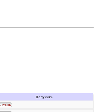
Получить