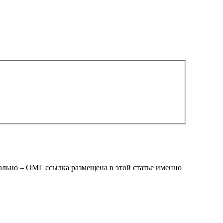
ально – ОМГ ссылка размещена в этой статье именно