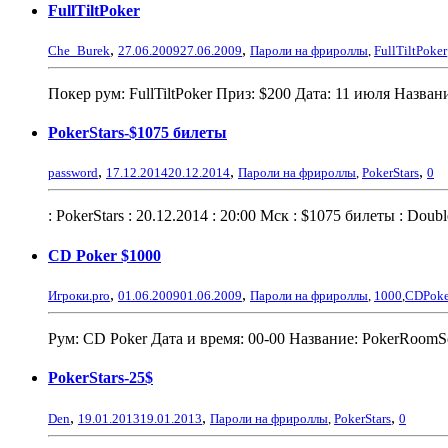
FullTiltPoker
,
,
Che_Burek
27.06.2009
27.06.2009
Пароли на фрироллы
,
FullTiltPoker
Покер рум: FullTiltPoker Приз: $200 Дата: 11 июля Назван
PokerStars-$1075 билеты
,
,
,
password
17.12.2014
20.12.2014
Пароли на фрироллы
,
PokerStars
0
: PokerStars : 20.12.2014 : 20:00 Мск : $1075 билеты : Do
CD Poker $1000
,
,
Игроки.pro
01.06.2009
01.06.2009
Пароли на фрироллы
,
1000
,
CDPoke
Рум: CD Poker Дата и время: 00-00 Название: PokerRoomSc
PokerStars-25$
,
,
,
Den
19.01.2013
19.01.2013
Пароли на фрироллы
,
PokerStars
0