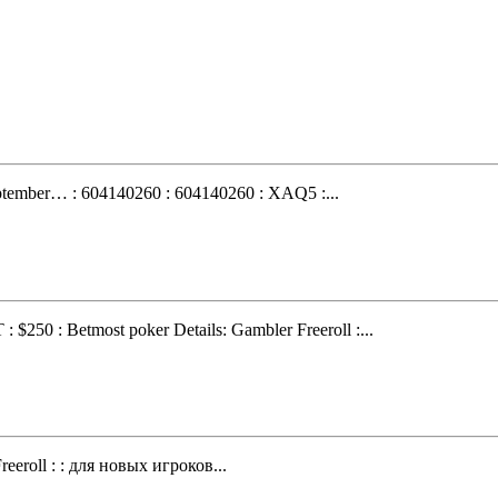
eptember… : 604140260 : 604140260 : XAQ5 :...
$250 : Betmost poker Details: Gambler Freeroll :...
reeroll : : для новых игроков...