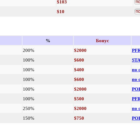
$103
$10
%
Бонус
200%
$2000
PF
100%
$600
ST
100%
$400
по 
100%
$600
по 
100%
$2000
PO
100%
$500
PF
250%
$2000
по 
150%
$750
PO