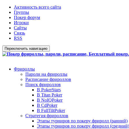
Активность всего сайта
Группы
Покер форум
Игроки
Сайты
Связь
RSS
Переключить навигацию
Фрироллы
Пароли на фрироллы
Расписание фрироллов
Поиск фрироллов
В PokerStars
В Titan Poker
В NoIQPoker
В CdPoker
В FullTiltPoker
Стратегия фрироллов
Этапы турниров по покеру фриролл (ранний)
Этапы турниров по покеру фриролл (средний