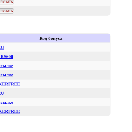
Код бонуса
RU
ARS600
ссылке
ссылке
KERFREE
RU
ссылке
KERFREE