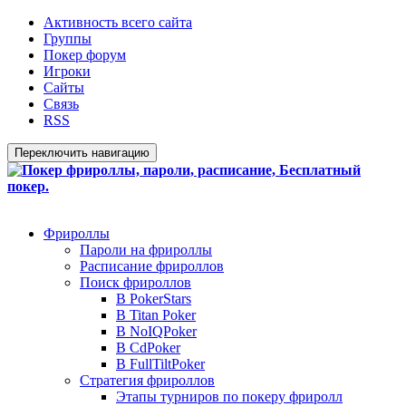
Активность всего сайта
Группы
Покер форум
Игроки
Сайты
Связь
RSS
Переключить навигацию
Фрироллы
Пароли на фрироллы
Расписание фрироллов
Поиск фрироллов
В PokerStars
В Titan Poker
В NoIQPoker
В CdPoker
В FullTiltPoker
Стратегия фрироллов
Этапы турниров по покеру фриролл