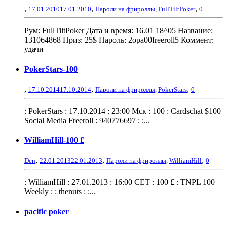
,
,
,
17.01.2010
17.01.2010
Пароли на фрироллы
,
FullTiltPoker
0
Рум: FullTiltPoker Дата и время: 16.01 18^05 Название:
131064868 Приз: 25$ Пароль: 2opa00freeroll5 Коммент:
удачи
PokerStars-100
,
,
,
17.10.2014
17.10.2014
Пароли на фрироллы
,
PokerStars
0
: PokerStars : 17.10.2014 : 23:00 Мск : 100 : Cardschat $100
Social Media Freeroll : 940776697 : :...
WilliamHill-100 £
,
,
,
Den
22.01.2013
22.01.2013
Пароли на фрироллы
,
WilliamHill
0
: WilliamHill : 27.01.2013 : 16:00 CET : 100 £ : TNPL 100
Weekly : : thenuts : :...
pacific poker