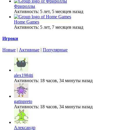
Фрироллы
Активность: 5 лет, 5 месяцев назад
Home Games
Активность: 5 лет, 7 месяцев назад
Игроки
Новые
|
Активные
|
Популярные
alex1984ti
Активность: 18 часов, 34 минуты назад
gatinpreto
Активность: 18 часов, 34 минуты назад
Александр