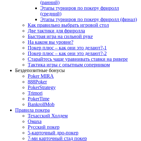
(ранний)
Этапы турниров по покеру фриролл
(средний)
Этапы турниров по покеру фриролл (финал)
Как правильно выбрать игровой стол
Две тактики для фриролла
Быстрая игра на сильной руке
На каком вы уровне?
Покер плюс – как они это делают?-1
Покер плюс – как они это делают?-2
Старайтесь чаще уравнивать ставки на ривере
Тактика игры с опытным соперником
Бездепозитные бонусы
Poker MIRA
888Poker
PokerStrategy
Trimori
PokerTime
BankrollMob
Правила покера
Техасский Холдем
Омаха
Русский покер
5-карточный дро-покер
7-ми карточный стад покер