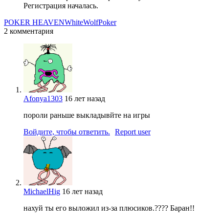
Регистрация началась.
POKER HEAVEN
WhiteWolfPoker
2 комментария
Afonya1303
16 лет назад
пороли раньше выкладывйте на игры
Войдите, чтобы ответить.
Report user
MichaelHig
16 лет назад
нахуй ты его выложил из-за плюсиков.???? Баран!!