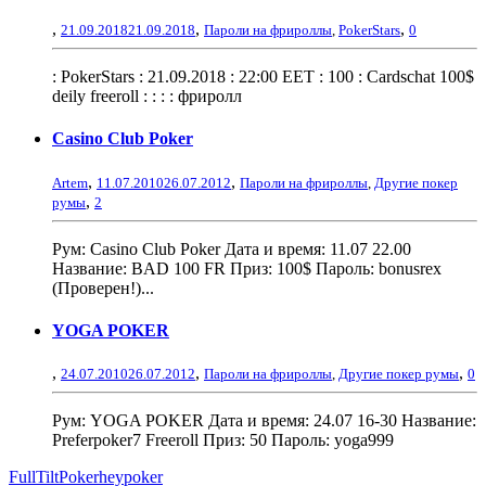
,
,
,
21.09.2018
21.09.2018
Пароли на фрироллы
,
PokerStars
0
: PokerStars : 21.09.2018 : 22:00 EET : 100 : Cardschat 100$
deily freeroll : : : : фриролл
Casino Club Poker
,
,
Artem
11.07.2010
26.07.2012
Пароли на фрироллы
,
Другие покер
,
румы
2
Рум: Casino Club Poker Дата и время: 11.07 22.00
Название: BAD 100 FR Приз: 100$ Пароль: bonusrex
(Проверен!)...
YOGA POKER
,
,
,
24.07.2010
26.07.2012
Пароли на фрироллы
,
Другие покер румы
0
Рум: YOGA POKER Дата и время: 24.07 16-30 Название:
Preferpoker7 Freeroll Приз: 50 Пароль: yoga999
FullTiltPoker
heypoker