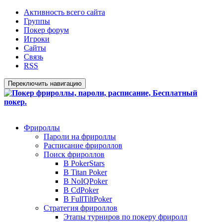
Активность всего сайта
Группы
Покер форум
Игроки
Сайты
Связь
RSS
Переключить навигацию
Фрироллы
Пароли на фрироллы
Расписание фрироллов
Поиск фрироллов
В PokerStars
В Titan Poker
В NoIQPoker
В CdPoker
В FullTiltPoker
Стратегия фрироллов
Этапы турниров по покеру фриролл