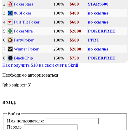
2
PokerStars
100%
$600
STARS600
3
888Poker
100%
$400
по ссылке
4
Full Tilt Poker
100%
$600
по ссылке
5
PokerMira
100%
$2000
POKERFREE
6
PartyPoker
100%
$500
PFRU
7
Winner Poker
250%
$2000
по ссылке
8
BlackChip
150%
$750
POKERFREE
Как получить $10 на свой счет в Skrill
Необходимо авторизоваться
[php snippet=3]
ВХОД:
Войти
Имя пользователя:
Пароль: