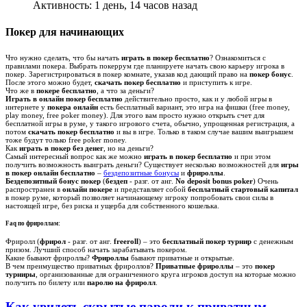
Активность: 1 день, 14 часов назад
Покер для начинающих
Что нужно сделать, что бы начать
играть в покер бесплатно
? Ознакомиться с
правилами покера. Выбрать покеррум где планируете начать свою карьеру игрока в
покер. Зарегистрироваться в покер комнате, указав код дающий право на
покер бонус
.
После этого можно будет,
скачать покер бесплатно
и приступить к игре.
Что же в
покере бесплатно
, а что за деньги?
Играть в онлайн покер бесплатно
действительно просто, как и у любой игры в
интернете у
покера онлайн
есть бесплатный вариант, это игра на фишки (free money,
play money, free poker money). Для этого вам просто нужно открыть счет для
бесплатной игры в руме, у такого игрового счета, обычно, упрощенная регистрация, а
потом
скачать покер бесплатно
и вы в игре. Только в таком случае вашим выигрышем
тоже будут только free poker money.
Как
играть в покер без денег
, но на деньги?
Самый интересный вопрос как же можно
играть в покер бесплатно
и при этом
получить возможность выиграть деньги? Существует несколько возможностей для
игры
в покер онлайн бесплатно
–
бездепозитные бонусы
и
фрироллы
.
Бездепозитный бонус покер
(
бездеп
- разг. от анг.
No deposit bonus poker
) Очень
распространен в
онлайн покере
и представляет собой
бесплатный стартовый капитал
в покер руме, который позволяет начинающему игроку попробовать свои силы в
настоящей игре, без риска и ущерба для собственного кошелька.
Faq по фрироллам:
Фриролл (
фрирол
- разг. от анг.
freeroll
) – это
бесплатный покер турнир
с денежным
призом. Лучший способ начать зарабатывать покером.
Какие бывают фрироллы?
Фрироллы
бывают приватные и открытые.
В чем преимущество приватных фрироллов?
Приватные фрироллы
– это
покер
турниры
, организованные для ограниченного круга игроков доступ на которые можно
получить по билету или
паролю на фриролл
.
Как увидеть скрытые пароли к приватным