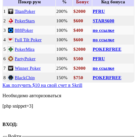
Покер рум
%
Бонус
Код бонуса
1
TitanPoker
200%
$2000
PFRU
2
PokerStars
100%
$600
STARS600
3
888Poker
100%
$400
по ссылке
4
Full Tilt Poker
100%
$600
по ссылке
5
PokerMira
100%
$2000
POKERFREE
6
PartyPoker
100%
$500
PFRU
7
Winner Poker
250%
$2000
по ссылке
8
BlackChip
150%
$750
POKERFREE
Как получить $10 на свой счет в Skrill
Необходимо авторизоваться
[php snippet=3]
ВХОД:
Войти