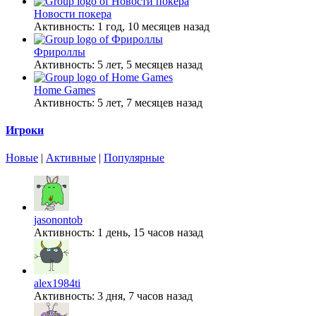
Новости покера
Активность: 1 год, 10 месяцев назад
Фрироллы
Активность: 5 лет, 5 месяцев назад
Home Games
Активность: 5 лет, 7 месяцев назад
Игроки
Новые
|
Активные
|
Популярные
jasonontob
Активность: 1 день, 15 часов назад
alex1984ti
Активность: 3 дня, 7 часов назад