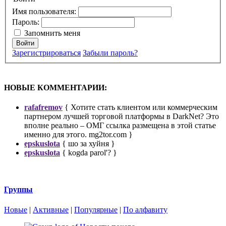
Имя пользователя:
Пароль:
Запомнить меня
Войти
Зарегистрироваться
Забыли пароль?
НОВЫЕ КОММЕНТАРИИ:
rafafremov
{ Хотите стать клиентом или коммерческим
партнером лучшей торговой платформы в DarkNet? Это
вполне реально – ОМГ ссылка размещена в этой статье
именно для этого. mg2tor.com }
epskuslota
{ шо за хуйня }
epskuslota
{ kogda parol'? }
Группы
Новые
|
Активные
|
Популярные
|
По алфавиту