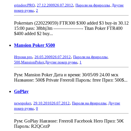
,
,
grindercPRO
27.12.2009
26.07.2012
Пароли на фрироллы
,
Другие
,
покер румы
2
Pokerstars (220229059) FTR300 $300 added $3 buy-in 30.12
15:00 pass: 38bhj3m ——————- Titan Poker FTR400
$400 added $2 buy...
Mansion Poker $500
,
,
Игроки.pro
26.05.2009
26.07.2012
Пароли на фрироллы
,
,
500
,
MansionPoker
,
Другие покер румы
1
Рум: Mansion Poker Дата и время: 30/05/09 24.00 мск
Название: 500$ Private Freeroll Пароль: frree Приз: 500$...
GoPlay
,
,
newspoker
29.10.2010
26.07.2012
Пароли на фрироллы
,
Другие
,
покер румы
0
Рум: GoPlay Навзние: Freeroll Facebook Hero Приз: 50€
Пароль: R2QCezP