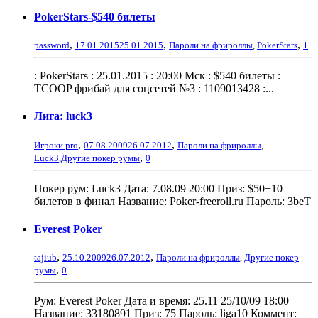
PokerStars-$540 билеты
,
,
,
password
17.01.2015
25.01.2015
Пароли на фрироллы
,
PokerStars
1
: PokerStars : 25.01.2015 : 20:00 Мск : $540 билеты :
TCOOP фрибай для соцсетей №3 : 1109013428 :...
Лига: luck3
,
,
Игроки.pro
07.08.2009
26.07.2012
Пароли на фрироллы
,
,
Luck3
,
Другие покер румы
0
Покер рум: Luck3 Дата: 7.08.09 20:00 Приз: $50+10
билетов в финал Название: Poker-freeroll.ru Пароль: 3beT
Everest Poker
,
,
tajiub
25.10.2009
26.07.2012
Пароли на фрироллы
,
Другие покер
,
румы
0
Рум: Everest Poker Дата и время: 25.11 25/10/09 18:00
Название: 33180891 Приз: 75 Пароль: liga10 Коммент: