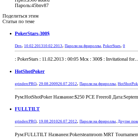
Пароль:45bnv87
Поделиться этим
Cтатьи по теме
PokerStars-300$
,
,
,
Den
10.02.2013
10.02.2013
Пароли на фрироллы
,
PokerStars
0
: PokerStars : 11.02.2013 : 00:05 Мск : 300$ : Invitational fo
HotShotPoker
,
,
grindercPRO
29.08.2009
26.07.2012
Пароли на фрироллы
,
HotShotPok
Рум:HotShotPoker Название:$250 PCE Freeroll Дата:Septe
FULLTILT
,
,
grindercPRO
19.08.2010
26.07.2012
Пароли на фрироллы
,
Другие пок
Рум:FULLTILT Названеи:Pokersteamroom MRT Tournament 