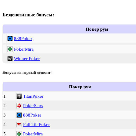
Бездепозитные бонусы:
Покер рум
888Poker
PokerMira
Winner Poker
Бонусы на первый депозит:
Покер рум
1
TitanPoker
2
PokerStars
3
888Poker
4
Full Tilt Poker
5
PokerMira