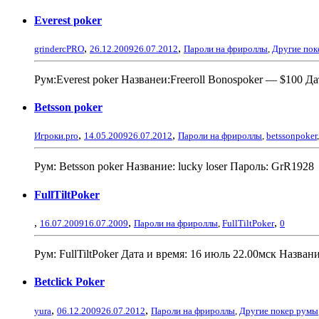
Everest poker
,
,
grindercPRO
26.12.2009
26.07.2012
Пароли на фрироллы
,
Другие пок
Рум:Everest poker Названеи:Freeroll Bonospoker — $100 Да
Betsson poker
,
,
Игроки.pro
14.05.2009
26.07.2012
Пароли на фрироллы
,
betssonpoker
,
Рум: Betsson poker Название: lucky loser Пароль: GrR1928
FullTiltPoker
,
,
,
16.07.2009
16.07.2009
Пароли на фрироллы
,
FullTiltPoker
0
Рум: FullTiltPoker Дата и время: 16 июль 22.00мск Назван
Betclick Poker
,
,
yura
06.12.2009
26.07.2012
Пароли на фрироллы
,
Другие покер румы