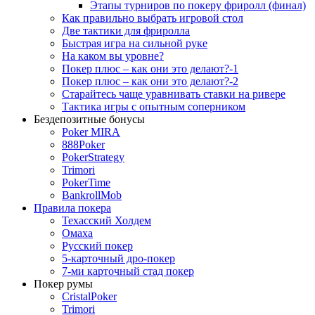
Этапы турниров по покеру фриролл (финал)
Как правильно выбрать игровой стол
Две тактики для фриролла
Быстрая игра на сильной руке
На каком вы уровне?
Покер плюс – как они это делают?-1
Покер плюс – как они это делают?-2
Старайтесь чаще уравнивать ставки на ривере
Тактика игры с опытным соперником
Бездепозитные бонусы
Poker MIRA
888Poker
PokerStrategy
Trimori
PokerTime
BankrollMob
Правила покера
Техасский Холдем
Омаха
Русский покер
5-карточный дро-покер
7-ми карточный стад покер
Покер румы
CristalPoker
Trimori