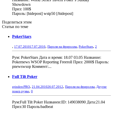
Showdown
Приз: 100$
Пароль: [hidepost] wstp50 [/hidepost]
Поделиться этим
Cтатьи по теме
PokerStars
,
,
,
17.07.2010
17.07.2010
Пароли на фрироллы
,
PokerStars
2
Рум: PokerStars Дата и время: 18.07 03.05 Название:
Pokernews WSOP Reporting Freeroll Приз: 2000$ Пароль:
pnewswsop Коммент:...
Full Tilt Poker
,
,
grindercPRO
21.04.2010
26.07.2012
Пароли на фрироллы
,
Другие
,
покер румы
0
Рум:Full Tilt Poker Названеи:ID: 149038090 Дата:21.04
Приз:30 Пароль:badbeat