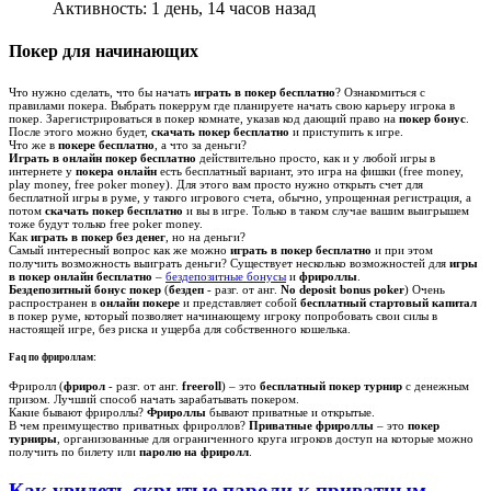
Активность: 1 день, 14 часов назад
Покер для начинающих
Что нужно сделать, что бы начать
играть в покер бесплатно
? Ознакомиться с
правилами покера. Выбрать покеррум где планируете начать свою карьеру игрока в
покер. Зарегистрироваться в покер комнате, указав код дающий право на
покер бонус
.
После этого можно будет,
скачать покер бесплатно
и приступить к игре.
Что же в
покере бесплатно
, а что за деньги?
Играть в онлайн покер бесплатно
действительно просто, как и у любой игры в
интернете у
покера онлайн
есть бесплатный вариант, это игра на фишки (free money,
play money, free poker money). Для этого вам просто нужно открыть счет для
бесплатной игры в руме, у такого игрового счета, обычно, упрощенная регистрация, а
потом
скачать покер бесплатно
и вы в игре. Только в таком случае вашим выигрышем
тоже будут только free poker money.
Как
играть в покер без денег
, но на деньги?
Самый интересный вопрос как же можно
играть в покер бесплатно
и при этом
получить возможность выиграть деньги? Существует несколько возможностей для
игры
в покер онлайн бесплатно
–
бездепозитные бонусы
и
фрироллы
.
Бездепозитный бонус покер
(
бездеп
- разг. от анг.
No deposit bonus poker
) Очень
распространен в
онлайн покере
и представляет собой
бесплатный стартовый капитал
в покер руме, который позволяет начинающему игроку попробовать свои силы в
настоящей игре, без риска и ущерба для собственного кошелька.
Faq по фрироллам:
Фриролл (
фрирол
- разг. от анг.
freeroll
) – это
бесплатный покер турнир
с денежным
призом. Лучший способ начать зарабатывать покером.
Какие бывают фрироллы?
Фрироллы
бывают приватные и открытые.
В чем преимущество приватных фрироллов?
Приватные фрироллы
– это
покер
турниры
, организованные для ограниченного круга игроков доступ на которые можно
получить по билету или
паролю на фриролл
.
Как увидеть скрытые пароли к приватным