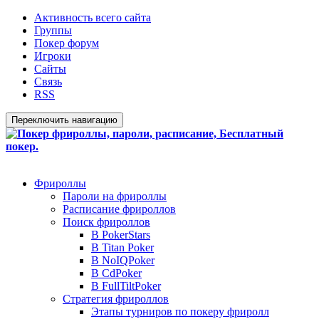
Активность всего сайта
Группы
Покер форум
Игроки
Сайты
Связь
RSS
Переключить навигацию
Фрироллы
Пароли на фрироллы
Расписание фрироллов
Поиск фрироллов
В PokerStars
В Titan Poker
В NoIQPoker
В CdPoker
В FullTiltPoker
Стратегия фрироллов
Этапы турниров по покеру фриролл