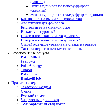
(ранний)
Этапы турниров по покеру фриролл
(средний)
Этапы турниров по покеру фриролл (финал)
Как правильно выбрать игровой стол
Две тактики для фриролла
Быстрая игра на сильной руке
На каком вы уровне?
Покер плюс – как они это делают?-1
Покер плюс – как они это делают?-2
Старайтесь чаще уравнивать ставки на ривере
Тактика игры с опытным соперником
Бездепозитные бонусы
Poker MIRA
888Poker
PokerStrategy
Trimori
PokerTime
BankrollMob
Правила покера
Техасский Холдем
Омаха
Русский покер
5-карточный дро-покер
7-ми карточный стад покер