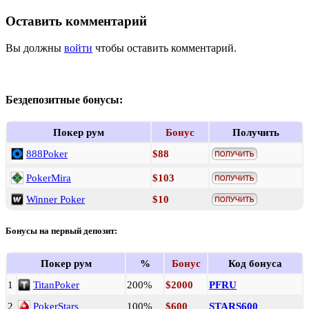
Оставить комментарий
Вы должны
войти
чтобы оставить комментарий.
Бездепозитные бонусы:
Покер рум
Бонус
Получить
888Poker
$88
PokerMira
$103
Winner Poker
$10
Бонусы на первый депозит:
Покер рум
%
Бонус
Код бонуса
1
TitanPoker
200%
$2000
PFRU
2
PokerStars
100%
$600
STARS600