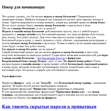
Покер для начинающих
Что нужно сделать, что бы начать
играть в покер бесплатно
? Ознакомиться с
правилами покера. Выбрать покеррум где планируете начать свою карьеру игрока в
покер. Зарегистрироваться в покер комнате, указав код дающий право на
покер бонус
.
После этого можно будет,
скачать покер бесплатно
и приступить к игре.
Что же в
покере бесплатно
, а что за деньги?
Играть в онлайн покер бесплатно
действительно просто, как и у любой игры в
интернете у
покера онлайн
есть бесплатный вариант, это игра на фишки (free money,
play money, free poker money). Для этого вам просто нужно открыть счет для
бесплатной игры в руме, у такого игрового счета, обычно, упрощенная регистрация, а
потом
скачать покер бесплатно
и вы в игре. Только в таком случае вашим выигрышем
тоже будут только free poker money.
Как
играть в покер без денег
, но на деньги?
Самый интересный вопрос как же можно
играть в покер бесплатно
и при этом
получить возможность выиграть деньги? Существует несколько возможностей для
игры
в покер онлайн бесплатно
–
бездепозитные бонусы
и
фрироллы
.
Бездепозитный бонус покер
(
бездеп
- разг. от анг.
No deposit bonus poker
) Очень
распространен в
онлайн покере
и представляет собой
бесплатный стартовый капитал
в покер руме, который позволяет начинающему игроку попробовать свои силы в
настоящей игре, без риска и ущерба для собственного кошелька.
Faq по фрироллам:
Фриролл (
фрирол
- разг. от анг.
freeroll
) – это
бесплатный покер турнир
с денежным
призом. Лучший способ начать зарабатывать покером.
Какие бывают фрироллы?
Фрироллы
бывают приватные и открытые.
В чем преимущество приватных фрироллов?
Приватные фрироллы
– это
покер
турниры
, организованные для ограниченного круга игроков доступ на которые можно
получить по билету или
паролю на фриролл
.
Как увидеть скрытые пароли к приватным