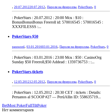
,
,
,
20.07.2012
20.07.2012
Пароли на фрироллы
,
PokerStars
0
: PokerStars : 20.07.2012 : 20:00 Мск : $10 :
BonusBonusBonus Freeroll id: 570016545 : 570016545 :
XXXFILESSS :...
PokerStars-$50
,
,
,
password
03.01.2016
03.01.2016
Пароли на фрироллы
,
PokerStars
0
: PokerStars : 03.01.2016 : 23:00 Мск : $50 : CasinoOrg
Sunday $50 Freeroll,$50 Addead : 1359736753 : :...
PokerStars-tickets
,
,
,
12.05.2012
12.05.2012
Пароли на фрироллы
,
PokerStars
0
: PokerStars : 12.05.2012 : 20:30 CET : tickets : Details:
Peruanos al SCOOP #27 — PerúAllin ID: 558635719...
BetMost Poker
FullTiltPoker
Нет комментариев