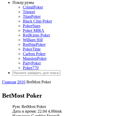
Покер румы
CristalPoker
Trimori
TitanPoker
Black Chip Poker
PokerStars
Poker MIRA
RedKings Poker
William Hill
RedStarPoker
PokerTime
Carbon Poker
MansionPoker
PartyPoker
Poker770
Главная
2010
BetMost Poker
BetMost Poker
Рум: BetMost Poker
Дата и время: 22.04 4.00msk
Название: Gambler Freeroll