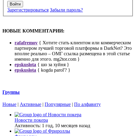
Войти
Зарегистрироваться
Забыли пароль?
НОВЫЕ КОММЕНТАРИИ:
rafafremov
{ Хотите стать клиентом или коммерческим
партнером лучшей торговой платформы в DarkNet? Это
вполне реально – ОМГ ссылка размещена в этой статье
именно для этого. mg2tor.com }
epskuslota
{ шо за хуйня }
epskuslota
{ kogda parol'? }
Группы
Новые
|
Активные
|
Популярные
|
По алфавиту
Новости покера
Активность: 1 год, 10 месяцев назад