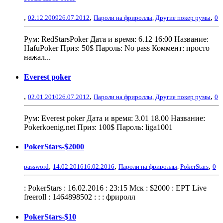
,
,
,
02.12.2009
26.07.2012
Пароли на фрироллы
,
Другие покер румы
0
Рум: RedStarsPoker Дата и время: 6.12 16:00 Название:
HafuPoker Приз: 50$ Пароль: No pass Коммент: просто
нажал...
Everest poker
,
,
,
02.01.2010
26.07.2012
Пароли на фрироллы
,
Другие покер румы
0
Рум: Everest poker Дата и время: 3.01 18.00 Название:
Pokerkoenig.net Приз: 100$ Пароль: liga1001
PokerStars-$2000
,
,
,
password
14.02.2016
16.02.2016
Пароли на фрироллы
,
PokerStars
0
: PokerStars : 16.02.2016 : 23:15 Мск : $2000 : EPT Live
freeroll : 1464898502 : : : фриролл
PokerStars-$10