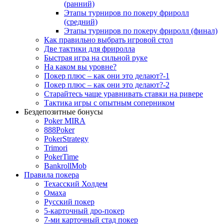
(ранний)
Этапы турниров по покеру фриролл
(средний)
Этапы турниров по покеру фриролл (финал)
Как правильно выбрать игровой стол
Две тактики для фриролла
Быстрая игра на сильной руке
На каком вы уровне?
Покер плюс – как они это делают?-1
Покер плюс – как они это делают?-2
Старайтесь чаще уравнивать ставки на ривере
Тактика игры с опытным соперником
Бездепозитные бонусы
Poker MIRA
888Poker
PokerStrategy
Trimori
PokerTime
BankrollMob
Правила покера
Техасский Холдем
Омаха
Русский покер
5-карточный дро-покер
7-ми карточный стад покер