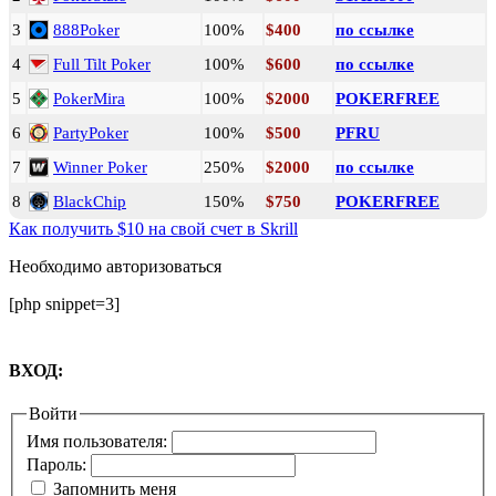
3
888Poker
100%
$400
по ссылке
4
Full Tilt Poker
100%
$600
по ссылке
5
PokerMira
100%
$2000
POKERFREE
6
PartyPoker
100%
$500
PFRU
7
Winner Poker
250%
$2000
по ссылке
8
BlackChip
150%
$750
POKERFREE
Как получить $10 на свой счет в Skrill
Необходимо авторизоваться
[php snippet=3]
ВХОД:
Войти
Имя пользователя:
Пароль:
Запомнить меня