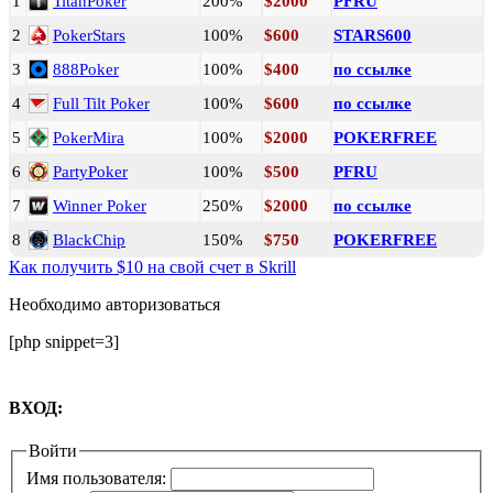
1
TitanPoker
200%
$2000
PFRU
2
PokerStars
100%
$600
STARS600
3
888Poker
100%
$400
по ссылке
4
Full Tilt Poker
100%
$600
по ссылке
5
PokerMira
100%
$2000
POKERFREE
6
PartyPoker
100%
$500
PFRU
7
Winner Poker
250%
$2000
по ссылке
8
BlackChip
150%
$750
POKERFREE
Как получить $10 на свой счет в Skrill
Необходимо авторизоваться
[php snippet=3]
ВХОД:
Войти
Имя пользователя: