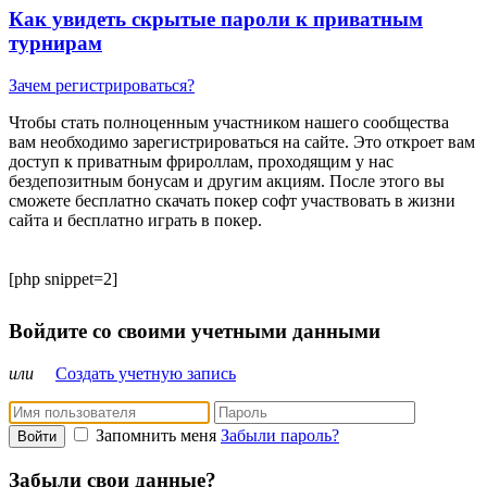
Как увидеть скрытые пароли к приватным
турнирам
Зачем регистрироваться?
Чтобы стать полноценным участником нашего сообщества
вам необходимо зарегистрироваться на сайте. Это откроет вам
доступ к приватным фрироллам, проходящим у нас
бездепозитным бонусам и другим акциям. После этого вы
сможете бесплатно скачать покер софт участвовать в жизни
сайта и бесплатно играть в покер.
[php snippet=2]
Войдите со своими учетными данными
или
Создать учетную запись
Запомнить меня
Забыли пароль?
Войти
Забыли свои данные?