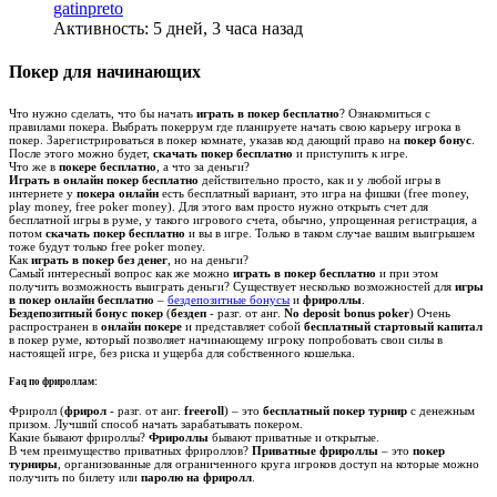
gatinpreto
Активность: 5 дней, 3 часа назад
Покер для начинающих
Что нужно сделать, что бы начать
играть в покер бесплатно
? Ознакомиться с
правилами покера. Выбрать покеррум где планируете начать свою карьеру игрока в
покер. Зарегистрироваться в покер комнате, указав код дающий право на
покер бонус
.
После этого можно будет,
скачать покер бесплатно
и приступить к игре.
Что же в
покере бесплатно
, а что за деньги?
Играть в онлайн покер бесплатно
действительно просто, как и у любой игры в
интернете у
покера онлайн
есть бесплатный вариант, это игра на фишки (free money,
play money, free poker money). Для этого вам просто нужно открыть счет для
бесплатной игры в руме, у такого игрового счета, обычно, упрощенная регистрация, а
потом
скачать покер бесплатно
и вы в игре. Только в таком случае вашим выигрышем
тоже будут только free poker money.
Как
играть в покер без денег
, но на деньги?
Самый интересный вопрос как же можно
играть в покер бесплатно
и при этом
получить возможность выиграть деньги? Существует несколько возможностей для
игры
в покер онлайн бесплатно
–
бездепозитные бонусы
и
фрироллы
.
Бездепозитный бонус покер
(
бездеп
- разг. от анг.
No deposit bonus poker
) Очень
распространен в
онлайн покере
и представляет собой
бесплатный стартовый капитал
в покер руме, который позволяет начинающему игроку попробовать свои силы в
настоящей игре, без риска и ущерба для собственного кошелька.
Faq по фрироллам:
Фриролл (
фрирол
- разг. от анг.
freeroll
) – это
бесплатный покер турнир
с денежным
призом. Лучший способ начать зарабатывать покером.
Какие бывают фрироллы?
Фрироллы
бывают приватные и открытые.
В чем преимущество приватных фрироллов?
Приватные фрироллы
– это
покер
турниры
, организованные для ограниченного круга игроков доступ на которые можно
получить по билету или
паролю на фриролл
.