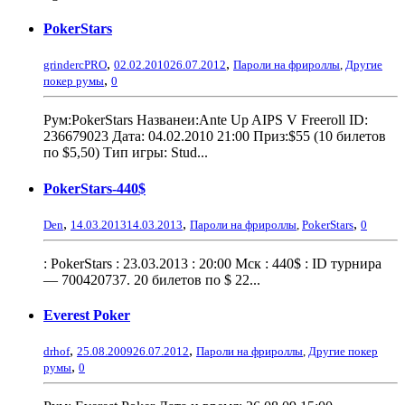
PokerStars
,
,
grindercPRO
02.02.2010
26.07.2012
Пароли на фрироллы
,
Другие
,
покер румы
0
Рум:PokerStars Названеи:Ante Up AIPS V Freeroll ID:
236679023 Дата: 04.02.2010 21:00 Приз:$55 (10 билетов
по $5,50) Тип игры: Stud...
PokerStars-440$
,
,
,
Den
14.03.2013
14.03.2013
Пароли на фрироллы
,
PokerStars
0
: PokerStars : 23.03.2013 : 20:00 Мск : 440$ : ID турнира
— 700420737. 20 билетов по $ 22...
Everest Poker
,
,
drhof
25.08.2009
26.07.2012
Пароли на фрироллы
,
Другие покер
,
румы
0