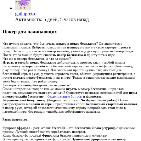
gatinpreto
Активность: 5 дней, 5 часов назад
Покер для начинающих
Что нужно сделать, что бы начать
играть в покер бесплатно
? Ознакомиться с
правилами покера. Выбрать покеррум где планируете начать свою карьеру игрока в
покер. Зарегистрироваться в покер комнате, указав код дающий право на
покер бонус
.
После этого можно будет,
скачать покер бесплатно
и приступить к игре.
Что же в
покере бесплатно
, а что за деньги?
Играть в онлайн покер бесплатно
действительно просто, как и у любой игры в
интернете у
покера онлайн
есть бесплатный вариант, это игра на фишки (free money,
play money, free poker money). Для этого вам просто нужно открыть счет для
бесплатной игры в руме, у такого игрового счета, обычно, упрощенная регистрация, а
потом
скачать покер бесплатно
и вы в игре. Только в таком случае вашим выигрышем
тоже будут только free poker money.
Как
играть в покер без денег
, но на деньги?
Самый интересный вопрос как же можно
играть в покер бесплатно
и при этом
получить возможность выиграть деньги? Существует несколько возможностей для
игры
в покер онлайн бесплатно
–
бездепозитные бонусы
и
фрироллы
.
Бездепозитный бонус покер
(
бездеп
- разг. от анг.
No deposit bonus poker
) Очень
распространен в
онлайн покере
и представляет собой
бесплатный стартовый капитал
в покер руме, который позволяет начинающему игроку попробовать свои силы в
настоящей игре, без риска и ущерба для собственного кошелька.
Faq по фрироллам:
Фриролл (
фрирол
- разг. от анг.
freeroll
) – это
бесплатный покер турнир
с денежным
призом. Лучший способ начать зарабатывать покером.
Какие бывают фрироллы?
Фрироллы
бывают приватные и открытые.
В чем преимущество приватных фрироллов?
Приватные фрироллы
– это
покер