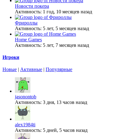
Новости покера
Активность: 1 год, 10 месяцев назад
Фрироллы
Активность: 5 лет, 5 месяцев назад
Home Games
Активность: 5 лет, 7 месяцев назад
Игроки
Новые
|
Активные
|
Популярные
jasonontob
Активность: 3 дня, 13 часов назад
alex1984ti
Активность: 5 дней, 5 часов назад