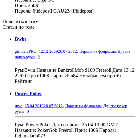
Приз: 250$
Пароль: [hidepost] GAU234 [/hidepost]
Поделиться этим
Cтатьи по теме
Bwin
,
,
grindercPRO
12.12.2009
26.07.2012
Пароли на фрироллы
,
Другие
,
покер румы
2
Рум:Bwin Название:BankrollMob $100 Freeroll Дата:13.12
22:00 Приз:100$ Пароль:bm84 Не забываем про + в
Рейтинг
Power Poker
,
,
juve
25.04.2010
26.07.2012
Пароли на фрироллы
,
Другие покер
,
румы
0
Рум: Power Poker Дата и время: 25.04 19.00 GMT
Название: PokerGob Freeroll Приз: 100$ Пароль:
fightmalaria073