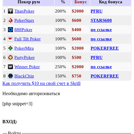
Покер рум
%
Бонус
Код бонуса
1
TitanPoker
200%
$2000
PFRU
2
PokerStars
100%
$600
STARS600
3
888Poker
100%
$400
по ссылке
4
Full Tilt Poker
100%
$600
по ссылке
5
PokerMira
100%
$2000
POKERFREE
6
PartyPoker
100%
$500
PFRU
7
Winner Poker
250%
$2000
по ссылке
8
BlackChip
150%
$750
POKERFREE
Как получить $10 на свой счет в Skrill
Необходимо авторизоваться
[php snippet=3]
ВХОД:
Войти