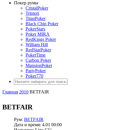
Покер румы
CristalPoker
Trimori
TitanPoker
Black Chip Poker
PokerStars
Poker MIRA
RedKings Poker
William Hill
RedStarPoker
PokerTime
Carbon Poker
MansionPoker
PartyPoker
Poker770
Главная
2010
BETFAIR
BETFAIR
Рум:
BETFAIR
Дата и время: 4.01 00:00
Название: Liga GU