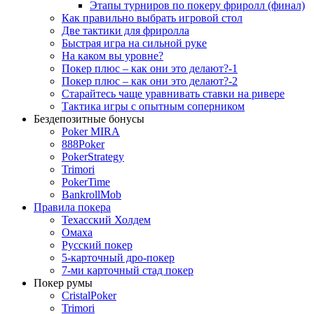
Этапы турниров по покеру фриролл (финал)
Как правильно выбрать игровой стол
Две тактики для фриролла
Быстрая игра на сильной руке
На каком вы уровне?
Покер плюс – как они это делают?-1
Покер плюс – как они это делают?-2
Старайтесь чаще уравнивать ставки на ривере
Тактика игры с опытным соперником
Бездепозитные бонусы
Poker MIRA
888Poker
PokerStrategy
Trimori
PokerTime
BankrollMob
Правила покера
Техасский Холдем
Омаха
Русский покер
5-карточный дро-покер
7-ми карточный стад покер
Покер румы
CristalPoker
Trimori