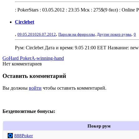
: PokerStars : 03.05.2012 : 23:35 Мск : 275$(9 бил) : Online P
Circlebet
,
,
,
09.05.2010
26.07.2012
Пароли на фрироллы
,
Другие покер румы
0
Рум: Circlebet Дата и время: 9.05 21:00 EET Название: news
GoHard Poker
A-winning-hand
Нет комментариев
Оставить комментарий
Вы должны
войти
чтобы оставить комментарий.
Бездепозитные бонусы:
Покер рум
888Poker