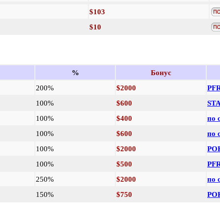
$103
$10
%
Бонус
200%
$2000
PF
100%
$600
ST
100%
$400
по 
100%
$600
по 
100%
$2000
PO
100%
$500
PF
250%
$2000
по 
150%
$750
PO