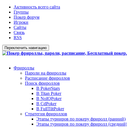
Активность всего сайта
Группы
Покер форум
Игроки
Сайты
Связь
RSS
Переключить навигацию
Фрироллы
Пароли на фрироллы
Расписание фрироллов
Поиск фрироллов
В PokerStars
В Titan Poker
В NoIQPoker
В CdPoker
В FullTiltPoker
Стратегия фрироллов
Этапы турниров по покеру фриролл (ранний)
Этапы турниров по покеру фриролл (средний