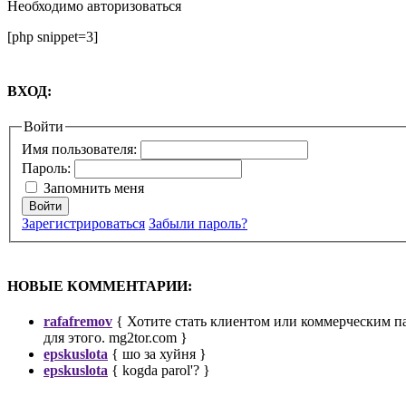
Необходимо авторизоваться
[php snippet=3]
ВХОД:
Войти
Имя пользователя:
Пароль:
Запомнить меня
Войти
Зарегистрироваться
Забыли пароль?
НОВЫЕ КОММЕНТАРИИ:
rafafremov
{ Хотите стать клиентом или коммерческим п
для этого. mg2tor.com }
epskuslota
{ шо за хуйня }
epskuslota
{ kogda parol'? }