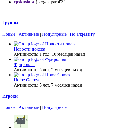
epskuslota
{ kogda parol'? }
Группы
Новые
|
Активные
|
Популярные
|
По алфавиту
Новости покера
Активность: 1 год, 10 месяцев назад
Фрироллы
Активность: 5 лет, 5 месяцев назад
Home Games
Активность: 5 лет, 7 месяцев назад
Игроки
Новые
|
Активные
|
Популярные