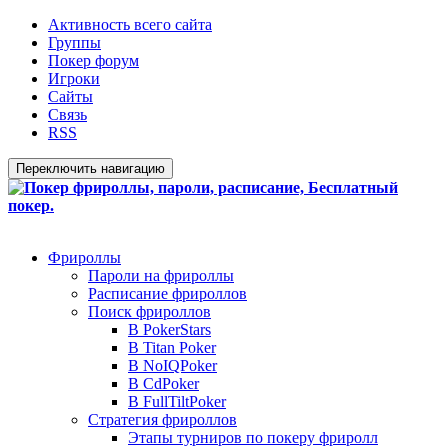
Активность всего сайта
Группы
Покер форум
Игроки
Сайты
Связь
RSS
Переключить навигацию
Фрироллы
Пароли на фрироллы
Расписание фрироллов
Поиск фрироллов
В PokerStars
В Titan Poker
В NoIQPoker
В CdPoker
В FullTiltPoker
Стратегия фрироллов
Этапы турниров по покеру фриролл