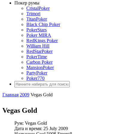
Покер румы
CristalPoker
Trimori
TitanPoker
Black Chip Poker
PokerStars
Poker MIRA
RedKings Poker
William Hill
RedStarPoker
PokerTime
Carbon Poker
MansionPoker
PartyPoker
Poker770
Главная
2009
Vegas Gold
Vegas Gold
Рум: Vegas Gold
Дата и время: 25 July 2009
Название: Cool 500$ Freeroll