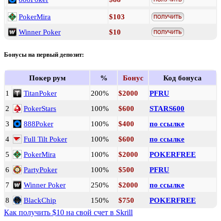
PokerMira
$103
Winner Poker
$10
Бонусы на первый депозит:
Покер рум
%
Бонус
Код бонуса
1
TitanPoker
200%
$2000
PFRU
2
PokerStars
100%
$600
STARS600
3
888Poker
100%
$400
по ссылке
4
Full Tilt Poker
100%
$600
по ссылке
5
PokerMira
100%
$2000
POKERFREE
6
PartyPoker
100%
$500
PFRU
7
Winner Poker
250%
$2000
по ссылке
8
BlackChip
150%
$750
POKERFREE
Как получить $10 на свой счет в Skrill